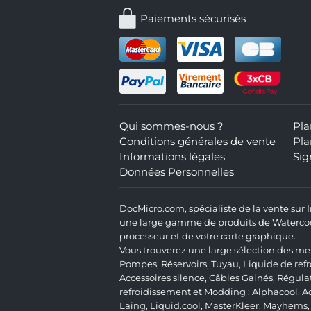
Paiements sécurisés
Qui sommes-nous ?
Pla
Conditions générales de vente
Pla
Informations légales
Sig
Données Personnelles
DocMicro.com, spécialiste de la vente sur
une large gamme de produits de Watercooli
processeur et de votre carte graphique.
Vous trouverez une large sélection des mei
Pompes
,
Réservoirs
,
Tuyau
,
Liquide de ref
Accessoires silence
,
Câbles Gainés
,
Régula
refroidissement et Modding :
Alphacool
,
A
Laing
,
Liquid.cool
,
MasterKleer
,
Mayhems