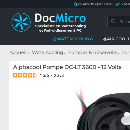
26 ans d'expérience
—
Expéd
WATERCOOLING
AIR COOL
Accueil
Watercooling
Pompes & Réservoirs
Pom
Alphacool Pompe DC-LT 3600 - 12 Volts
4.5
/
5
-
2
avis