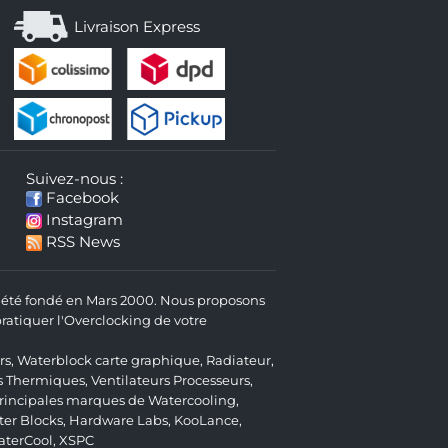
Livraison Express
Suivez-nous :
Facebook
Instagram
RSS News
 a été fondé en Mars 2000. Nous proposons
atiquer l'Overclocking de votre
rs
,
Waterblock carte graphique
,
Radiateur
,
s Thermiques
,
Ventilateurs Processeurs
,
 principales marques de Watercooling,
er Blocks
,
Hardware Labs
,
KooLance
,
aterCool
,
XSPC