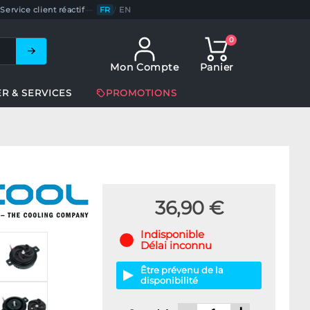
Service client réactif
—
FR
/
EN
0
Mon Compte
Panier
ER & SERVICES
PROMOTIONS
36,90 €
Indisponible
Délai inconnu
Être prévenu de la
disponibilité