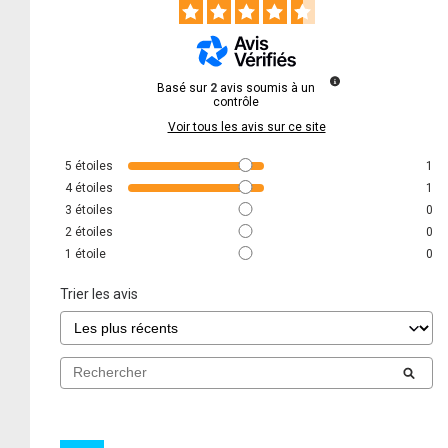
Basé sur
2
avis soumis à un
contrôle
Voir tous les avis sur ce site
5
étoiles
1
4
étoiles
1
3
étoiles
0
2
étoiles
0
1
étoile
0
Trier les avis