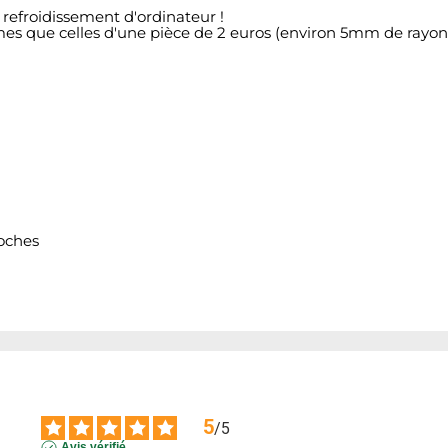
 refroidissement d'ordinateur !
es que celles d'une pièce de 2 euros (environ 5mm de rayon
roches
5
/
5
Avis vérifié