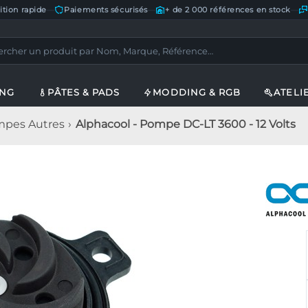
ition rapide
—
Paiements sécurisés
—
+ de 2 000 références en stock
—
ING
PÂTES & PADS
MODDING & RGB
ATELI
pes Autres
Alphacool - Pompe DC-LT 3600 - 12 Volts