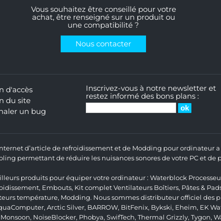
Vous souhaitez être conseillé pour votre
achat, être renseigné sur un produit ou
une compatibilité ?
Nous contacter
Inscrivez-vous à notre newsletter et
n d'accès
restez informé des bons plans :
n du site
naler un bug
 Internet d’article de refroidissement et de Modding pour ordinateur
ng permettant de réduire les nuisances sonores de votre PC et de pr
lleurs produits pour équiper votre ordinateur :
Waterblock Processeu
roidissement
,
Embouts
,
Kit complet
Ventilateurs Boîtiers
,
Pâtes & Pad
teurs température
,
Modding
. Nous sommes distributeur officiel des
quaComputer
,
Arctic Silver
,
BARROW
,
BitFenix
,
Bykski
,
Eheim
,
EK Wat
,
Monsoon
,
NoiseBlocker
,
Phobya
,
SwifTech
,
Thermal Grizzly
,
Tygon
,
W