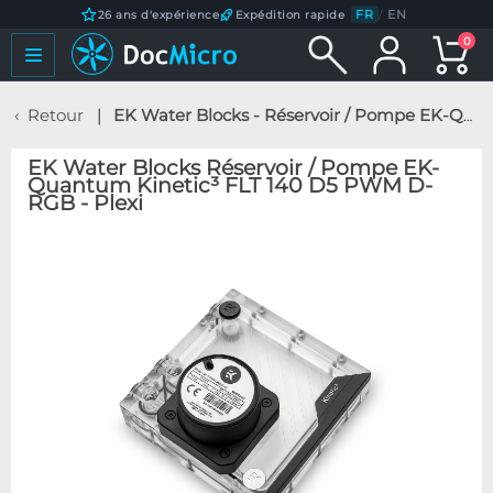
FR
/
EN
26 ans d'expérience
Expédition rapide
0
Retour
EK Water Blocks - Réservoir / Pompe EK-Quantum Kinetic³ FLT 140 D5 PWM D-RGB - Plexi
EK Water Blocks Réservoir / Pompe EK-
Quantum Kinetic³ FLT 140 D5 PWM D-
RGB - Plexi