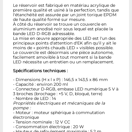
Le réservoir est fabriqué en matériau acrylique de
première qualité et usiné à la perfection, tandis que
l'étanchéité est assurée par un joint torique EPDM
de haute qualité formé sur mesure.
À côté du réservoir se trouve un couvercle en
aluminium anodisé noir sous lequel est placée la
bande LED D-RGB adressable.
La mise en œuvre appropriée des LED est l'un des
principaux points d'attention d'EK afin qu'il y ait le
moins de « points chauds LED » visibles possible.
Le couvercle est désormais une pièce autonome,
facilement amovible à tout moment si la bande
LED nécessite un entretien ou un remplacement.
Spécifications techniques :
- Dimensions (H x l x P) : 146,5 x 143,5 x 86 mm
- Capacité : environ 200 ml
- Connecteur D-RGB, embase LED numérique 5 V à
3 broches (brochage : +5 V, D, bloqué, terre)
- Nombre de LED : 14
Propriétés électriques et mécaniques de la
pompe :
- Moteur : moteur sphérique à commutation
électronique
- Tension nominale : 12 V CC
- Consommation électrique : 20 W
- Hauteur de refoulement maximale : 5,2 m