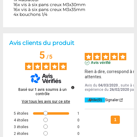
16x vis à six pans creux M3x30mm
16x vis à six pans creux M3x35mm
4x bouchons 1/4
Avis clients du produit
5
/
5
Avis vérifié
Rien à dire, correspond à m
attentes.
Avis du
04/03/2020
, suite à u
Basé sur
1
avis soumis à un
expérience du
26/02/2020
par
contrôle
Utile
(0)
Signaler
Voir tous les avis sur ce site
5
étoiles
1
1
4
étoiles
0
3
étoiles
0
2
étoiles
0