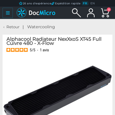
FR
/
EN
26 ans d'expérience
Expédition rapide
0
Retour
Watercooling
Alphacool Radiateur NexXxoS XT45 Full
Cuivre 480 - X-Flow
5
/
5
-
1
avis