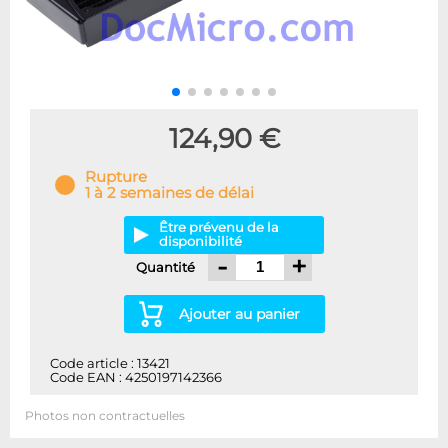
124,90 €
Rupture
1 à 2 semaines de délai
Être prévenu de la
disponibilité
-
+
Quantité
Ajouter au panier
Code article : 13421
Code EAN : 4250197142366
Photos non contractuelles