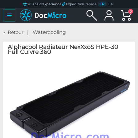
FR
/
EN
26 ans d'expérience
Expédition rapide
0
Retour
Watercooling
Alphacool Radiateur NexXxoS HPE-30
Full Cuivre 360