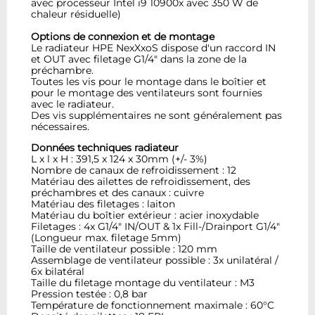
avec processeur Intel i9 10900x avec 350 W de
chaleur résiduelle)
Options de connexion et de montage
Le radiateur HPE NexXxoS dispose d'un raccord IN
et OUT avec filetage G1/4" dans la zone de la
préchambre.
Toutes les vis pour le montage dans le boîtier et
pour le montage des ventilateurs sont fournies
avec le radiateur.
Des vis supplémentaires ne sont généralement pas
nécessaires.
Données techniques radiateur
L x l x H : 391,5 x 124 x 30mm (+/- 3%)
Nombre de canaux de refroidissement : 12
Matériau des ailettes de refroidissement, des
préchambres et des canaux : cuivre
Matériau des filetages : laiton
Matériau du boîtier extérieur : acier inoxydable
Filetages : 4x G1/4" IN/OUT & 1x Fill-/Drainport G1/4"
(Longueur max. filetage 5mm)
Taille de ventilateur possible : 120 mm
Assemblage de ventilateur possible : 3x unilatéral /
6x bilatéral
Taille du filetage montage du ventilateur : M3
Pression testée : 0,8 bar
Température de fonctionnement maximale : 60°C