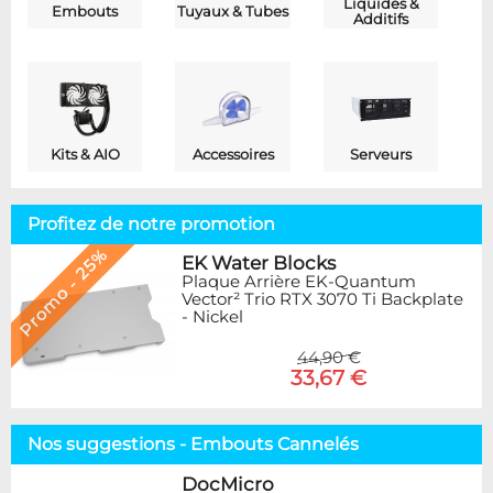
Liquides &
Embouts
Tuyaux & Tubes
Additifs
Kits & AIO
Accessoires
Serveurs
Profitez de notre promotion
Promo - 25%
EK Water Blocks
Plaque Arrière EK-Quantum
Vector² Trio RTX 3070 Ti Backplate
- Nickel
44,90 €
33,67 €
Nos suggestions - Embouts Cannelés
DocMicro