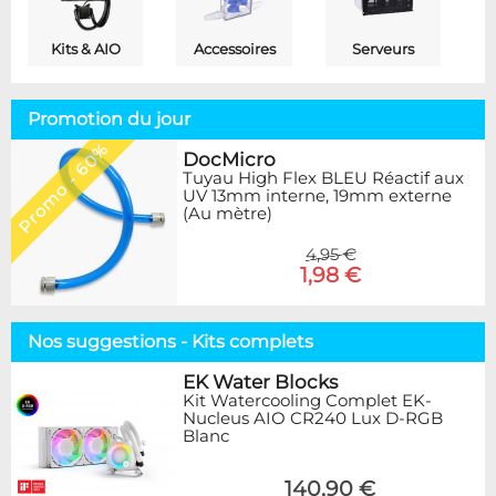
Kits & AIO
Accessoires
Serveurs
Promotion du jour
Promo - 60%
DocMicro
Tuyau High Flex BLEU Réactif aux
UV 13mm interne, 19mm externe
(Au mètre)
4,95 €
1,98 €
Nos suggestions - Kits complets
EK Water Blocks
Kit Watercooling Complet EK-
Nucleus AIO CR240 Lux D-RGB
Blanc
140,90 €