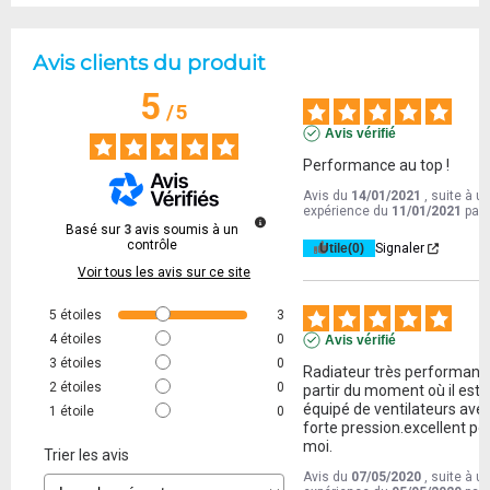
Avis clients du produit
5
/
5
Avis vérifié
Performance au top !
Avis du
14/01/2021
, suite à u
expérience du
11/01/2021
par
Basé sur
3
avis soumis à un
contrôle
Utile
(0)
Signaler
Voir tous les avis sur ce site
5
étoiles
3
4
étoiles
0
Avis vérifié
3
étoiles
0
Radiateur très performant 
2
étoiles
0
partir du moment où il est 
équipé de ventilateurs avec
1
étoile
0
forte pression.excellent pou
moi.
Trier les avis
Avis du
07/05/2020
, suite à u