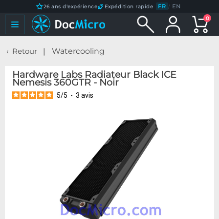
FR
/
EN
26 ans d'expérience
Expédition rapide
0
Retour
Watercooling
Hardware Labs Radiateur Black ICE
Nemesis 360GTR - Noir
5
/
5
-
3
avis