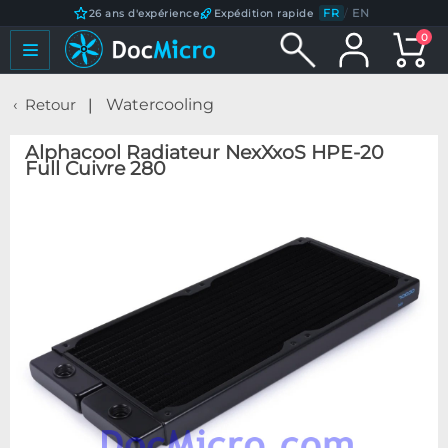
FR
/
EN
26 ans d'expérience
Expédition rapide
0
Retour
Watercooling
Alphacool Radiateur NexXxoS HPE-20
Full Cuivre 280