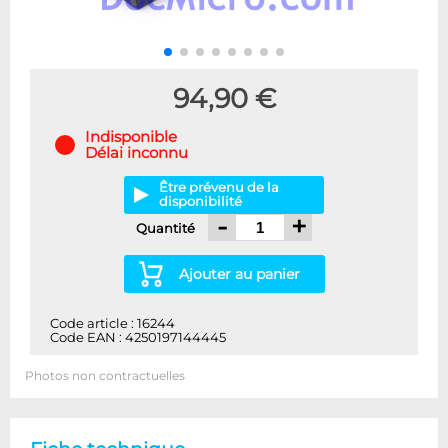
94,90 €
Indisponible
Délai inconnu
Être prévenu de la
disponibilité
-
+
Quantité
Ajouter au panier
Code article : 16244
Code EAN : 4250197144445
Photos non contractuelles