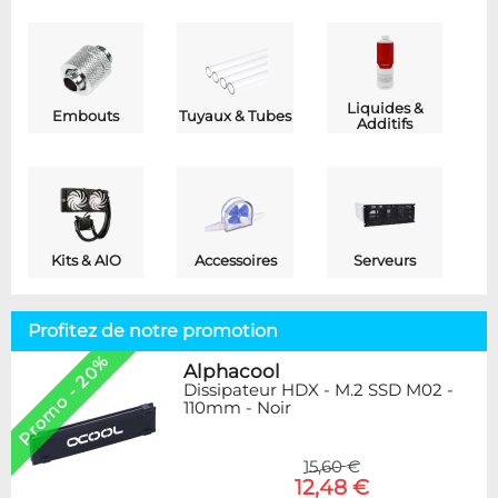
Liquides &
Embouts
Tuyaux & Tubes
Additifs
Kits & AIO
Accessoires
Serveurs
Profitez de notre promotion
Promo - 20%
Alphacool
Dissipateur HDX - M.2 SSD M02 -
110mm - Noir
15,60 €
12,48 €