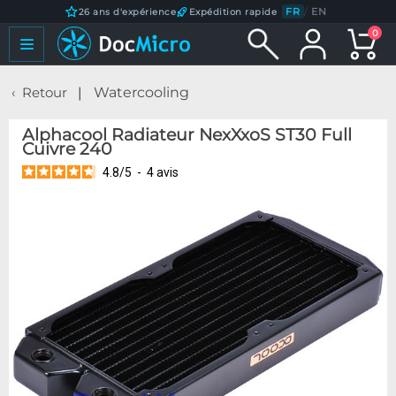
FR
/
EN
26 ans d'expérience
Expédition rapide
0
Retour
Watercooling
Alphacool Radiateur NexXxoS ST30 Full
Cuivre 240
4.8
/
5
-
4
avis