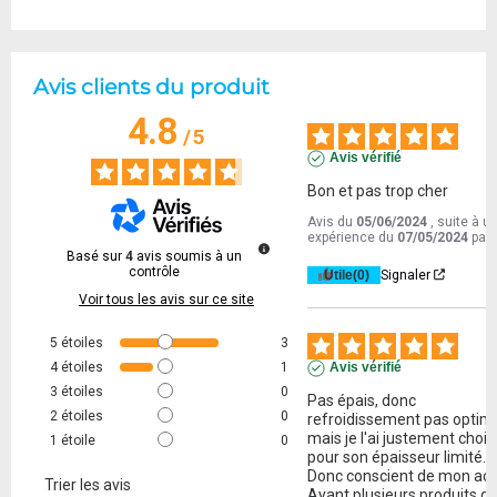
Avis clients du produit
4.8
/
5
Avis vérifié
Bon et pas trop cher
Avis du
05/06/2024
, suite à u
expérience du
07/05/2024
par
Basé sur
4
avis soumis à un
contrôle
Utile
(0)
Signaler
Voir tous les avis sur ce site
5
étoiles
3
4
étoiles
1
Avis vérifié
3
étoiles
0
Pas épais, donc 
2
étoiles
0
refroidissement pas optimal
mais je l'ai justement choisi
1
étoile
0
pour son épaisseur limité.

Donc conscient de mon acha
Trier les avis
Ayant plusieurs produits de