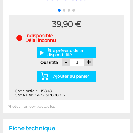
39,90 €
Indisponible
Délai inconnu
Être prévenu de la
disponibilité
-
+
Quantité
Ajouter au panier
Code article : 15808
Code EAN : 4251312606015
Photos non contractuelles
Fiche technique