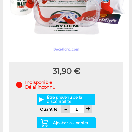
31,90 €
Indisponible
Délai inconnu
Être prévenu de la
disponibilité
-
+
Quantité
Ajouter au panier