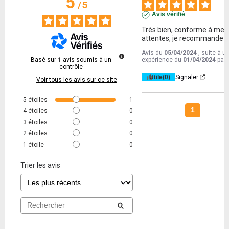
5
/
5
Avis vérifié
Très bien, conforme à mes 
attentes, je recommande !
Avis du
05/04/2024
, suite à u
Basé sur
1
avis soumis à un
expérience du
01/04/2024
par
contrôle
Utile
(0)
Signaler
Voir tous les avis sur ce site
5
étoiles
1
1
4
étoiles
0
3
étoiles
0
2
étoiles
0
1
étoile
0
Trier les avis