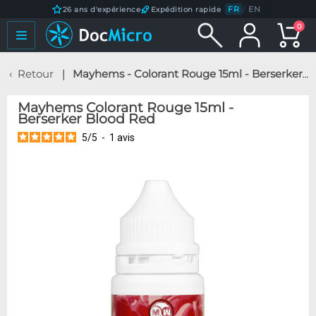
FR
/
EN
26 ans d'expérience
Expédition rapide
0
Retour
Mayhems - Colorant Rouge 15ml - Berserker Blood Red
Mayhems Colorant Rouge 15ml -
Berserker Blood Red
5
/
5
-
1
avis