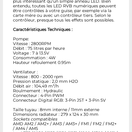
plus intéressant qu'un simple anneau LED. Bien
entendu, toutes les LED RVB numériques peuvent
être contrôlées à votre guise, par exemple via la
carte mère ou avec un contrôleur tiers. Selon le
contrôleur, presque tous les effets sont possibles.
Caractéristiques Techniques :
Pompe:
Vitesse : 2800RPM
Débit : 75 litres par heure
Voltage : 7 à 13.5V
Consommation : 4W
Hauteur refoulement 0.95m
Ventilateur :
Vitesse : 800 - 2000 rpm
Pression statique : 2,0 mm H2O
Débit air : 104,49 m³/h
Roulmement : Hydraulic
Connecteur : 4-Pin PWM
Connecteur Digital RGB: 3-Pin JST + 3-Pin 5V
Taille tuyau : 8mm interne / 11mm externe
Dimensions radiateur : 279 x 124 x 30 mm
Sockets compatibles
AMD AM2 / AM2+ / AM3 / AM3+ / FM1 / FM2 / FM2+
/ AM4 / AM5