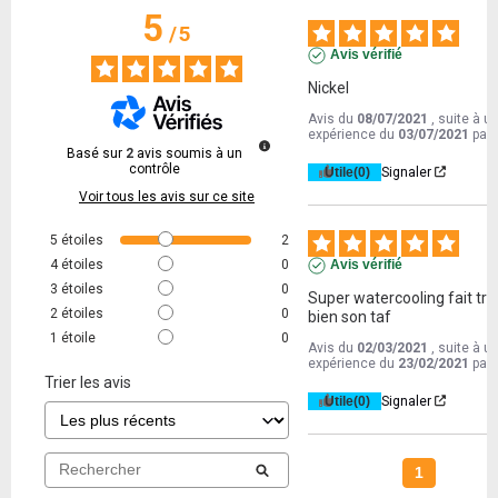
5
/
5
Avis vérifié
Nickel
Avis du
08/07/2021
, suite à u
expérience du
03/07/2021
par
Basé sur
2
avis soumis à un
contrôle
Utile
(0)
Signaler
Voir tous les avis sur ce site
5
étoiles
2
4
étoiles
0
Avis vérifié
3
étoiles
0
Super watercooling fait très
2
étoiles
0
bien son taf
1
étoile
0
Avis du
02/03/2021
, suite à u
expérience du
23/02/2021
par
Trier les avis
Utile
(0)
Signaler
1