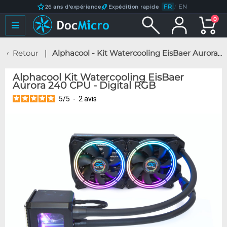
FR
/
EN
26 ans d'expérience
Expédition rapide
0
Retour
Alphacool - Kit Watercooling EisBaer Aurora 240 CPU - Digital RGB
Alphacool Kit Watercooling EisBaer
Aurora 240 CPU - Digital RGB
5
/
5
-
2
avis