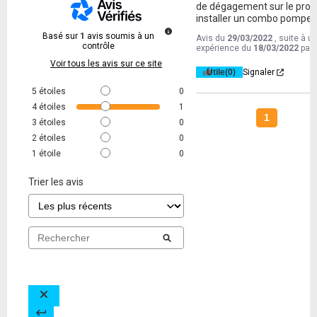
de dégagement sur le proc 
installer un combo pompe  
Basé sur
1
avis soumis à un
Avis du
29/03/2022
, suite à u
contrôle
expérience du
18/03/2022
par
Voir tous les avis sur ce site
Utile
(0)
Signaler
5
étoiles
0
4
étoiles
1
1
3
étoiles
0
2
étoiles
0
1
étoile
0
Trier les avis