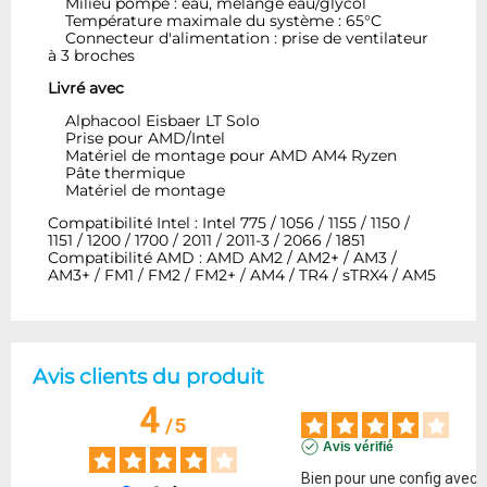
Milieu pompé : eau, mélange eau/glycol
Température maximale du système : 65°C
Connecteur d'alimentation : prise de ventilateur
à 3 broches
Livré avec
Alphacool Eisbaer LT Solo
Prise pour AMD/Intel
Matériel de montage pour AMD AM4 Ryzen
Pâte thermique
Matériel de montage
Compatibilité Intel : Intel 775 / 1056 / 1155 / 1150 /
1151 / 1200 / 1700 / 2011 / 2011-3 / 2066 / 1851
Compatibilité AMD : AMD AM2 / AM2+ / AM3 /
AM3+ / FM1 / FM2 / FM2+ / AM4 / TR4 / sTRX4 / AM5
Avis clients du produit
4
/
5
Avis vérifié
Bien pour une config avec p