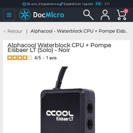
FR
/
EN
26 ans d'expérience
Expédition rapide
0
Retour
Alphacool - Waterblock CPU + Pompe Eisbaer LT (Solo) - Noir
Alphacool Waterblock CPU + Pompe
Eisbaer LT (Solo) - Noir
4
/
5
-
1
avis