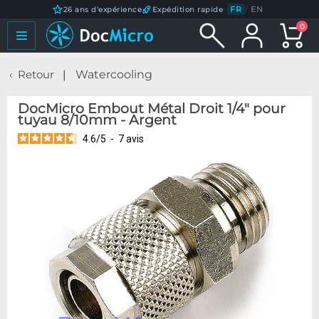
FR
/
EN
26 ans d'expérience
Expédition rapide
0
Retour
Watercooling
DocMicro Embout Métal Droit 1/4" pour
tuyau 8/10mm - Argent
4.6
/
5
-
7
avis