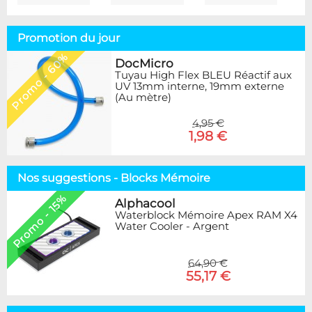
Promotion du jour
Promo - 60%
DocMicro
Tuyau High Flex BLEU Réactif aux
UV 13mm interne, 19mm externe
(Au mètre)
4,95 €
1,98 €
Nos suggestions - Blocks Mémoire
Promo - 15%
Alphacool
Waterblock Mémoire Apex RAM X4
Water Cooler - Argent
64,90 €
55,17 €