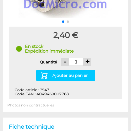
2,40 €
En stock
Expédition immédiate
-
+
Quantité
Ajouter au panier
Code article : 2947
Code EAN : 4049469007768
Photos non contractuelles
Fiche technique