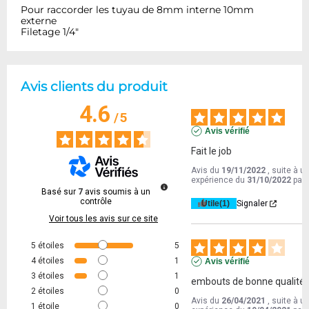
Pour raccorder les tuyau de 8mm interne 10mm
externe
Filetage 1/4"
Avis clients du produit
4.6
/
5
Avis vérifié
Fait le job
Avis du
19/11/2022
, suite à u
expérience du
31/10/2022
par
Basé sur
7
avis soumis à un
contrôle
Utile
(1)
Signaler
Voir tous les avis sur ce site
5
étoiles
5
4
étoiles
1
Avis vérifié
3
étoiles
1
embouts de bonne qualité ,
2
étoiles
0
Avis du
26/04/2021
, suite à u
1
étoile
0