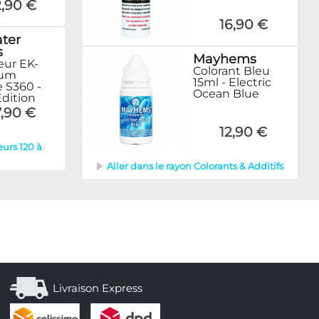
2,90 €
16,90 €
ter
s
Mayhems
eur EK-
Colorant Bleu
tum
15ml - Electric
e S360 -
Ocean Blue
Edition
,90 €
12,90 €
eurs 120 à
Aller dans le rayon Colorants & Additifs
Livraison Express