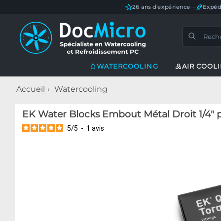
26 ans d'expérience
—
Expéd
WATERCOOLING
AIR COOL
Accueil
Watercooling
EK Water Blocks Embout Métal Droit 1/4" p
5
/
5
-
1
avis