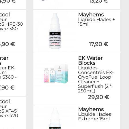
4,90 €
13,20 €
cool
Mayhems
eur
Liquide Hades +
oS HPE-30
15ml
ivre 360
5,90 €
17,90 €
ter
EK Water
s
Blocks
eur EK-
Liquides
tum
Concentrés EK-
e S360 -
CryoFuel Loop
Cleaner +
Superflush (2 *
,90 €
250mL)
29,90 €
cool
eur
Mayhems
oS XT45
Liquide Hades
ivre 420
Extreme 15ml