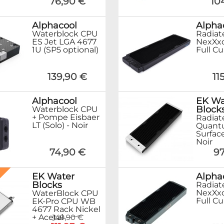
76,90 €
10
Alphacool
Alpha
Waterblock CPU
Radiat
ES Jet LGA 4677
NexXx
1U (SP5 optional)
Full Cu
139,90 €
11
Alphacool
EK Wa
Block
Waterblock CPU
+ Pompe Eisbaer
Radiat
LT (Solo) - Noir
Quan
Surfac
Noir
74,90 €
97
%
EK Water
Alpha
Blocks
Radiat
NexXx
WaterBlock CPU
Full Cu
EK-Pro CPU WB
4677 Rack Nickel
+ Acetal
149,90 €