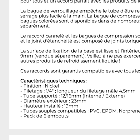
pour tous et un accord parfait avec les produits de
La bague de verrouillage empêche le tube d'être ret
serrage plus facile à la main. La bague de compre
bagues colorées sont disponibles dans de nombreuse
séparément.
Le raccord cannelé et les bagues de compression so
et le joint d'étanchéité est composé de joints toriq
La surface de fixation de la base est lisse et l’int
9mm (vendue séparément). Veillez à ne pas exercer d
autres produits de refroidissement liquide !
Ces raccords sont garantis compatibles avec tous le
Caractéristiques techniques :
- Finition : Nickel
- Filetage : 1/4" ; longueur du filetage mâle 4,5mm
- Tube supporté : 12/16mm (Interne / Externe)
- Diamètre extérieur : 23mm
- Hauteur installé : 19mm
- Tubes souples compatibles : PVC, EPDM, Norprene,
- Pack de 6 embouts