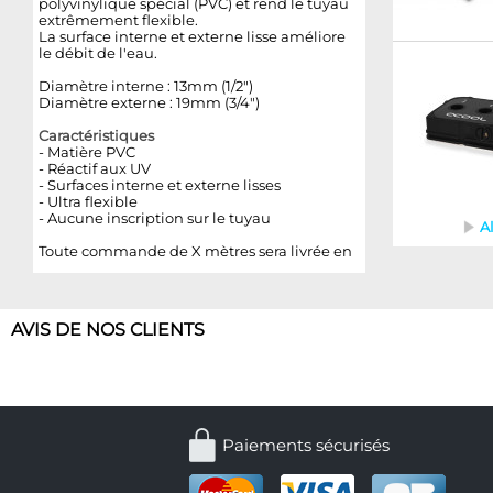
polyvinylique spécial (PVC) et rend le tuyau
extrêmement flexible.
La surface interne et externe lisse améliore
le débit de l'eau.
Diamètre interne : 13mm (1/2")
Diamètre externe : 19mm (3/4")
Caractéristiques
-
Mat
ière PVC
- Réactif aux UV
- Surfaces interne et externe lisses
- Ultra flexible
- Aucune inscription sur le tuyau
A
Toute commande de X mètres sera livrée en
1
AVIS DE NOS CLIENTS
Paiements sécurisés