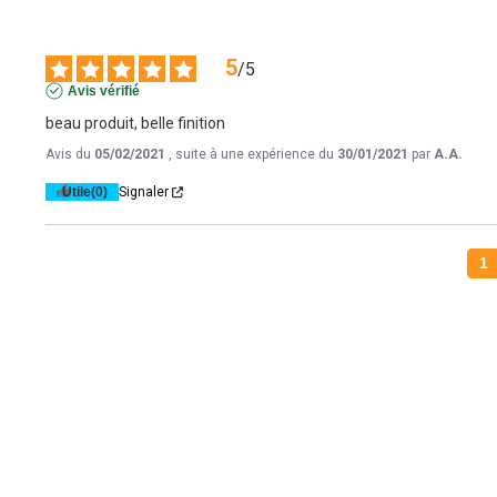
5
/
5
Avis vérifié
beau produit, belle finition
Avis du
05/02/2021
, suite à une expérience du
30/01/2021
par
A.A.
Utile
(0)
Signaler
1