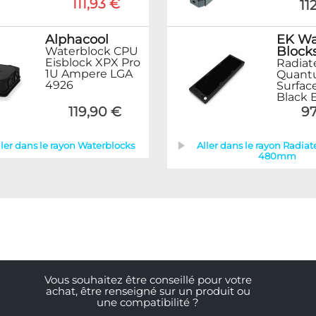
111,93 €
11
Alphacool
EK Wa
Block
Waterblock CPU
Eisblock XPX Pro
Radiat
1U Ampere LGA
Quan
4926
Surfac
Black 
119,90 €
97
ller dans le rayon Waterblocks
Aller dans le rayon Radiat
480mm
Vous souhaitez être conseillé pour votre
achat, être renseigné sur un produit ou
une compatibilité ?