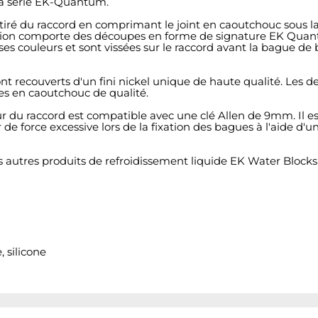
 la série EK-Quantum.
iré du raccord en comprimant le joint en caoutchouc sous la
ssion comporte des découpes en forme de signature EK Quant
s couleurs et sont vissées sur le raccord avant la bague d
nt recouverts d'un fini nickel unique de haute qualité. Le
ues en caoutchouc de qualité.
érieur du raccord est compatible avec une clé Allen de 9mm. Il
e force excessive lors de la fixation des bagues à l'aide d'
s autres produits de refroidissement liquide EK Water Blocks
 silicone