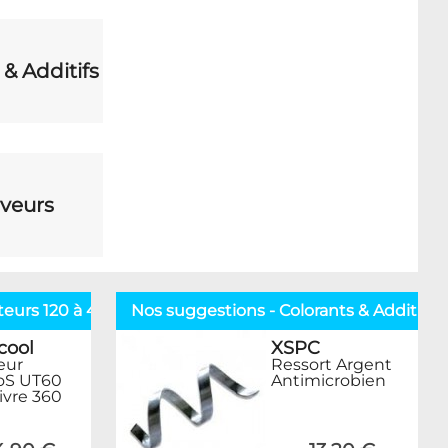
 & Additifs
veurs
ateurs 120 à 480mm
Nos suggestions - Colorants & Additifs
cool
XSPC
eur
Ressort Argent
oS UT60
Antimicrobien
ivre 360