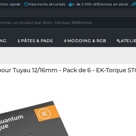
ition rapide
—
Paiements sécurisés
—
+ de 2 000 références en stock
—
ING
PÂTES & PADS
MODDING & RGB
ATELI
our Tuyau 12/16mm - Pack de 6 - EK-Torque STC-