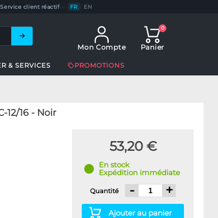
Service client réactif
—
FR
/
EN
0
Mon Compte
Panier
ER & SERVICES
PROMOTIONS
12/16 - Noir
53,20 €
En stock
Expédition immédiate
-
+
Quantité
Ajouter au panier