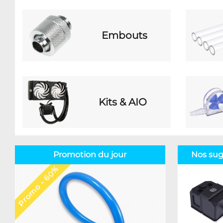
Embouts
Kits & AIO
Promotion du jour
Nos sug
Promo - 60%