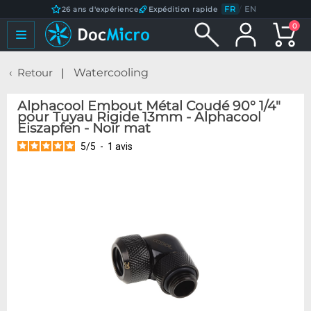
FR
/
EN
26 ans d'expérience
Expédition rapide
0
Retour
Watercooling
Alphacool Embout Métal Coudé 90° 1/4"
pour Tuyau Rigide 13mm - Alphacool
Eiszapfen - Noir mat
5
/
5
-
1
avis