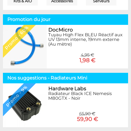
Kits & AIO
Accessoires
Serveurs
Promotion du jour
Promo - 60%
DocMicro
Tuyau High Flex BLEU Réactif aux
UV 13mm interne, 19mm externe
(Au mètre)
4,95 €
1,98 €
Nos suggestions - Radiateurs Mini
Promo - 9%
Hardware Labs
Radiateur Black ICE Nemesis
M80GTX - Noir
65,90 €
59,90 €