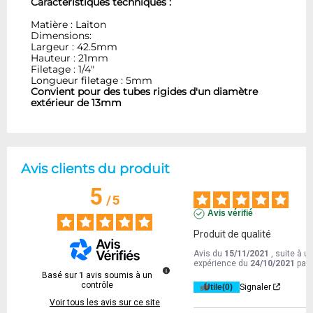
Caractéristiques techniques :
Matière : Laiton
Dimensions:
Largeur : 42.5mm
Hauteur : 21mm
Filetage : 1/4"
Longueur filetage : 5mm
Convient pour des tubes rigides d'un diamètre
extérieur de 13mm
Avis clients du produit
5
/
5
Avis vérifié
Produit de qualité
Avis du
15/11/2021
, suite à u
expérience du
24/10/2021
par
Basé sur
1
avis soumis à un
contrôle
Utile
(0)
Signaler
Voir tous les avis sur ce site