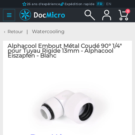
FR
/
EN
26 ans d'expérience
Expédition rapide
0
Retour
Watercooling
Alphacool Embout Métal Coudé 90° 1/4"
pour Tuyau Rigide 13mm - Alphacool
Eiszapfen - Blanc