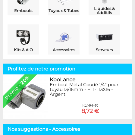
Liquides &
Embouts
Tuyaux & Tubes
Additifs
Kits & AIO
Accessoires
Serveurs
Profitez de notre promotion
Promo - 20%
KooLance
Embout Métal Coudé 1/4" pour
tuyau 13/16mm - FIT-L13X16 -
Argent
10,90 €
8,72 €
Nos suggestions - Accessoires