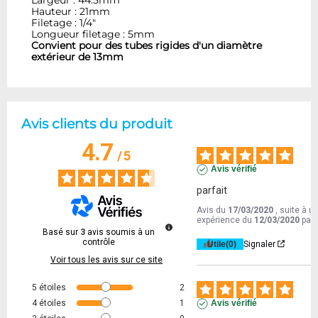
Largeur : 44.5mm
Hauteur : 21mm
Filetage : 1/4"
Longueur filetage : 5mm
Convient pour des tubes rigides d'un diamètre
extérieur de 13mm
Avis clients du produit
4.7
/
5
Avis vérifié
parfait
Avis du
17/03/2020
, suite à u
expérience du
12/03/2020
par
Basé sur
3
avis soumis à un
contrôle
Utile
(0)
Signaler
Voir tous les avis sur ce site
5
étoiles
2
4
étoiles
1
Avis vérifié