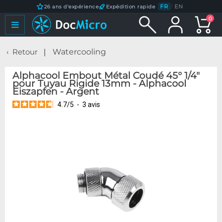
FR
/
EN
26 ans d'expérience
Expédition rapide
0
Retour
Watercooling
Alphacool Embout Métal Coudé 45° 1/4"
pour Tuyau Rigide 13mm - Alphacool
Eiszapfen - Argent
4.7
/
5
-
3
avis