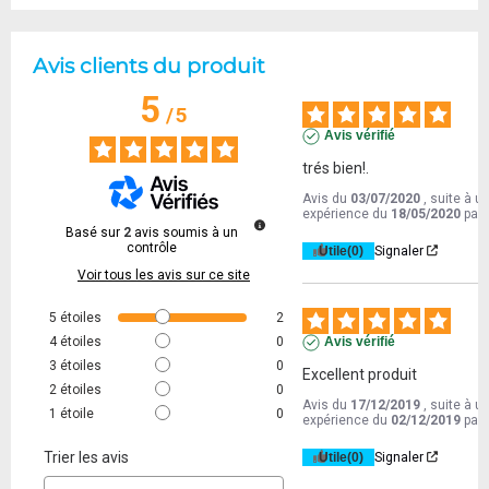
Avis clients du produit
5
/
5
Avis vérifié
trés bien!.
Avis du
03/07/2020
, suite à u
expérience du
18/05/2020
par
Basé sur
2
avis soumis à un
contrôle
Utile
(0)
Signaler
Voir tous les avis sur ce site
5
étoiles
2
4
étoiles
0
Avis vérifié
3
étoiles
0
Excellent produit
2
étoiles
0
Avis du
17/12/2019
, suite à u
1
étoile
0
expérience du
02/12/2019
par
Trier les avis
Utile
(0)
Signaler