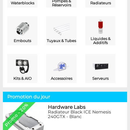
Pompes &
Waterblocks
Radiateurs
Réservoirs
Liquides &
Embouts
Tuyaux & Tubes
Additifs
Kits & AIO
Accessoires
Serveurs
Promotion du jour
Promo - 20%
Hardware Labs
Radiateur Black ICE Nemesis
240GTX - Blanc