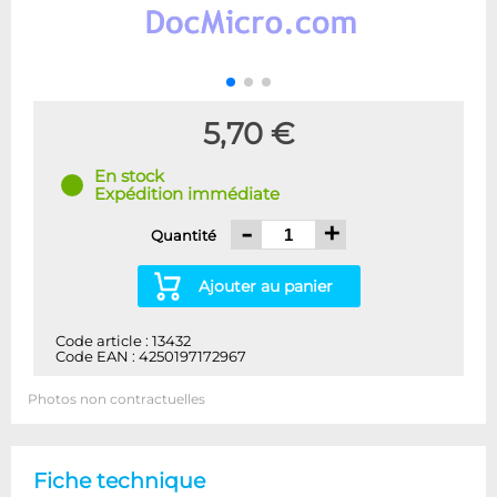
5,70 €
En stock
Expédition immédiate
-
+
Quantité
Ajouter au panier
Code article : 13432
Code EAN : 4250197172967
Photos non contractuelles
Fiche technique