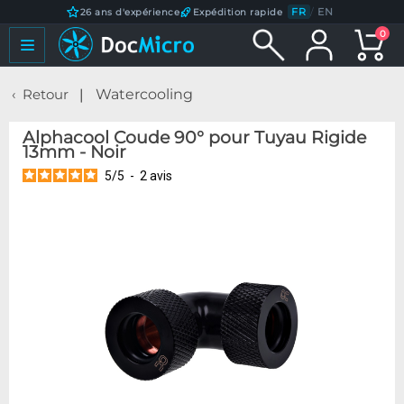
FR
/
EN
26 ans d'expérience
Expédition rapide
0
Retour
Watercooling
Alphacool Coude 90° pour Tuyau Rigide
13mm - Noir
5
/
5
-
2
avis