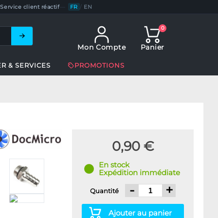
Service client réactif
—
FR
/
EN
0
Mon Compte
Panier
ER & SERVICES
PROMOTIONS
0,90 €
En stock
Expédition immédiate
-
+
Quantité
Ajouter au panier