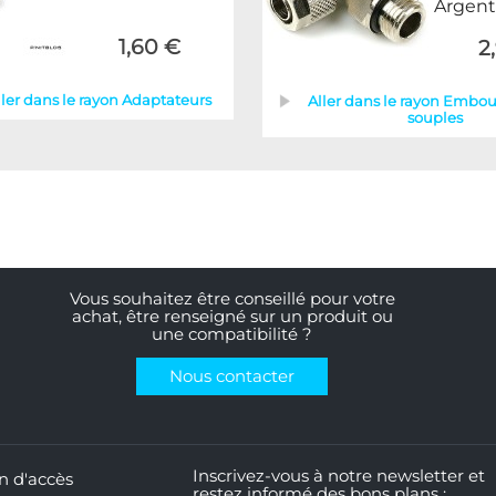
Argent
1,60 €
2
ller dans le rayon Adaptateurs
Aller dans le rayon Embou
souples
Vous souhaitez être conseillé pour votre
achat, être renseigné sur un produit ou
une compatibilité ?
Nous contacter
Inscrivez-vous à notre newsletter et
n d'accès
restez informé des bons plans :