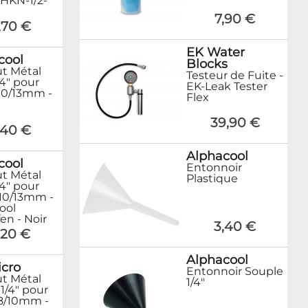
THKN-1/2-
7,90 €
,70 €
EK Water
cool
Blocks
t Métal
Testeur de Fuite -
/4" pour
EK-Leak Tester
10/13mm -
Flex
39,90 €
,40 €
Alphacool
cool
Entonnoir
t Métal
Plastique
/4" pour
10/13mm -
ool
en - Noir
3,40 €
,20 €
Alphacool
cro
Entonnoir Souple
t Métal
1/4"
1/4" pour
8/10mm -