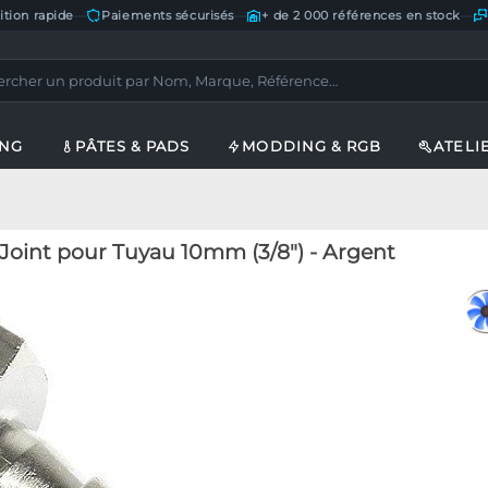
ition rapide
—
Paiements sécurisés
—
+ de 2 000 références en stock
—
ING
PÂTES & PADS
MODDING & RGB
ATELI
Joint pour Tuyau 10mm (3/8") - Argent