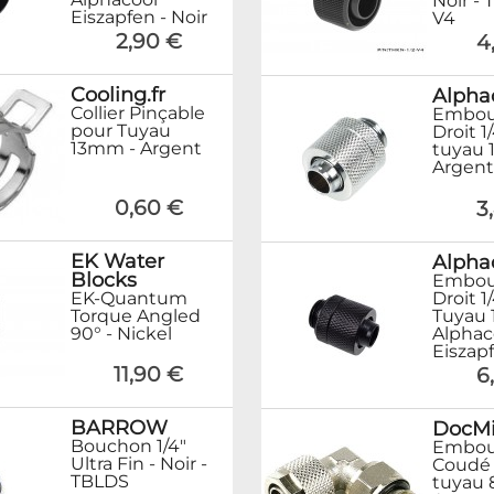
Noir - 
Eiszapfen - Noir
V4
2,90 €
4
Cooling.fr
Alpha
Collier Pinçable
Embou
pour Tuyau
Droit 1
13mm - Argent
tuyau 
Argent
0,60 €
3
EK Water
Alpha
Blocks
Embou
EK-Quantum
Droit 1
Torque Angled
Tuyau 
90° - Nickel
Alphac
Eiszapf
11,90 €
6
BARROW
DocMi
Bouchon 1/4"
Embou
Ultra Fin - Noir -
Coudé 
TBLDS
tuyau 