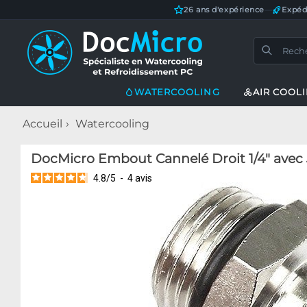
26 ans d'expérience
—
Expéd
WATERCOOLING
AIR COOL
Accueil
Watercooling
DocMicro Embout Cannelé Droit 1/4" avec 
4.8
/
5
-
4
avis