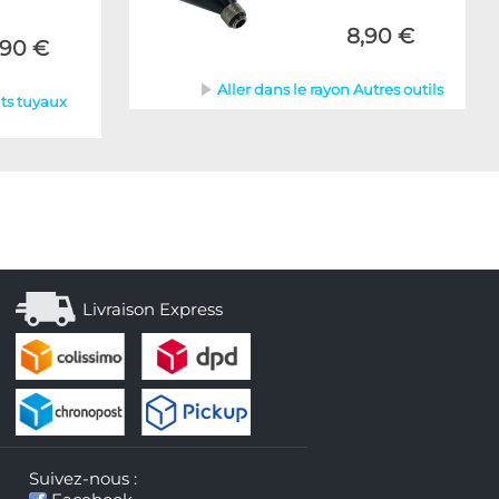
8,90 €
,90 €
Aller dans le rayon Autres outils
ts tuyaux
Livraison Express
Suivez-nous :