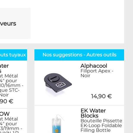
veurs
uts tuyaux souples
Nos suggestions - Autres outils
ter
Alphacool
s
Fillport Apex -
Noir
t Métal
/4" pour
10/16mm -
que STC-
 Noir
14,90 €
,90 €
EK Water
ROW
Blocks
t Métal
Bouteille Pissette
/4" pour
EK-Loop Foldable
13/19mm -
Filling Bottle