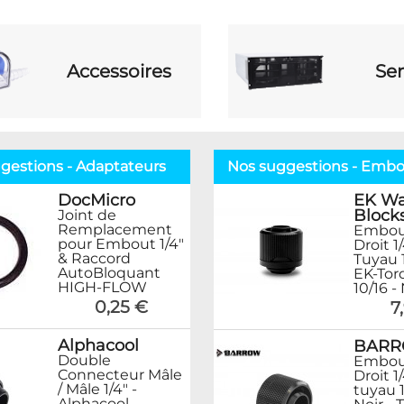
Accessoires
Ser
gestions - Adaptateurs
Nos suggestions - Embo
DocMicro
EK Wa
Block
Joint de
Remplacement
Embou
pour Embout 1/4"
Droit 1
& Raccord
Tuyau 
AutoBloquant
EK-Tor
HIGH-FLOW
10/16 -
0,25 €
7
Alphacool
BAR
Double
Embou
Connecteur Mâle
Droit 1
/ Mâle 1/4" -
tuyau 
Alphacool