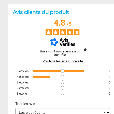
Avis clients du produit
4.8
/
5
Basé sur
4
avis soumis à un
contrôle
Voir tous les avis sur ce site
5
étoiles
3
4
étoiles
1
3
étoiles
0
2
étoiles
0
1
étoile
0
Trier les avis