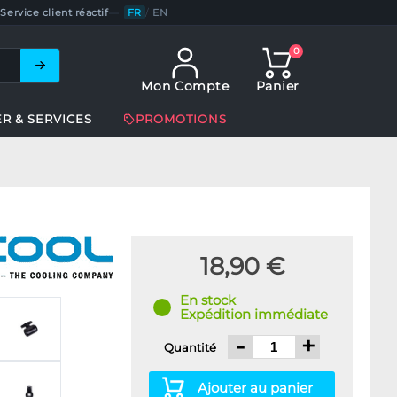
Service client réactif
—
FR
/
EN
0
Mon Compte
Panier
ER & SERVICES
PROMOTIONS
18,90 €
En stock
Expédition immédiate
-
+
Quantité
Ajouter au panier