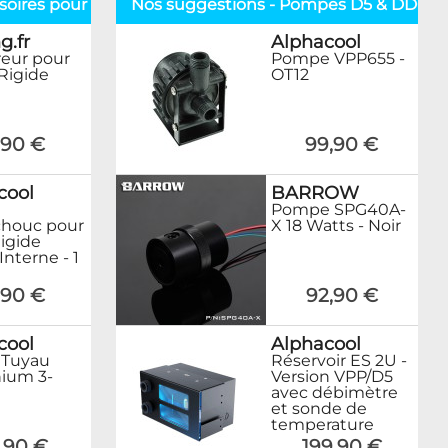
soires pour tuyaux
Nos suggestions - Pompes D5 & DDC
g.fr
Alphacool
eur pour
Pompe VPP655 -
Rigide
OT12
,90 €
99,90 €
cool
BARROW
Pompe SPG40A-
houc pour
X 18 Watts - Noir
igide
nterne - 1
,90 €
92,90 €
cool
Alphacool
 Tuyau
Réservoir ES 2U -
ium 3-
Version VPP/D5
avec débimètre
et sonde de
temperature
,90 €
199,90 €