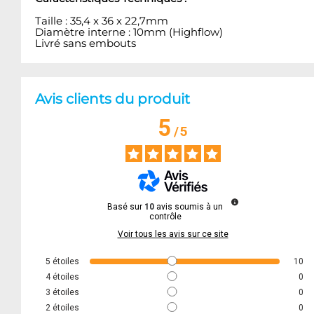
Taille : 35,4 x 36 x 22,7mm
Diamètre interne : 10mm (Highflow)
Livré sans embouts
Avis clients du produit
5
/
5
Basé sur
10
avis soumis à un
contrôle
Voir tous les avis sur ce site
5
étoiles
10
4
étoiles
0
3
étoiles
0
2
étoiles
0