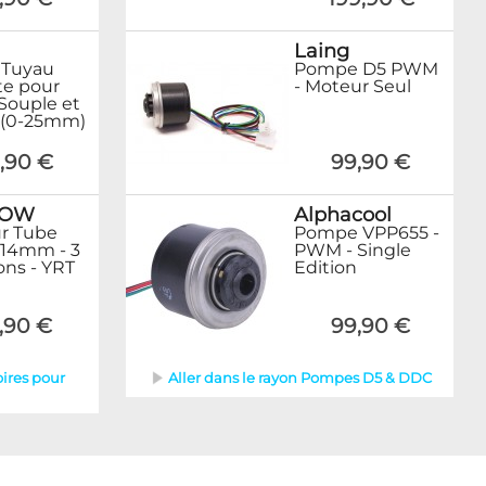
Laing
 Tuyau
Pompe D5 PWM
e pour
- Moteur Seul
Souple et
 (0-25mm)
,90 €
99,90 €
ROW
Alphacool
ur Tube
Pompe VPP655 -
 14mm - 3
PWM - Single
ons - YRT
Edition
,90 €
99,90 €
oires pour
Aller dans le rayon Pompes D5 & DDC