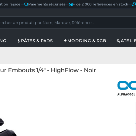
ition rapide
—
Paiements sécurisés
—
+ de 2 000 références en stock
—
ING
PÂTES & PADS
MODDING & RGB
ATELI
ur Embouts 1/4" - HighFlow - Noir