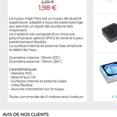
4,95 €
1,98 €
Le tuyau High Flex est un tuyau de qualité
supérieure, adapté à tous les watercoolings
qui permet un rayon de courbure très
important.
Le matériel est composé d'un chlorure
polyvinylique spécial (PVC) et rend le tuyau
extrêmement flexible.
La surface interne et externe lisse améliore
le débit de l'eau.
Diamètre interne : 13mm (1/2")
Diamètre externe : 19mm (3/4")
Caractéristiques
-
Mat
ière PVC
- Réactif aux UV
- Surfaces interne et externe lisses
- Ultra flexible
- Aucune inscription sur le tuyau
Toute commande de X mètres sera livrée en
1
AVIS DE NOS CLIENTS