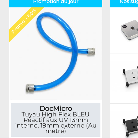
Promotion du jour
Nos su
Promo - 60%
DocMicro
Tuyau High Flex BLEU
Réactif aux UV 13mm
interne, 19mm externe (Au
mètre)