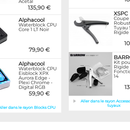
Acetal
135,90 €
XSPC
Coupe
Alphacool
Robust
Waterblock CPU
Tuyau 
Core 1 LT Noir
Rigide
10
79,90 €
BAR
Kit po
Alphacool
Rigide
Waterblock CPU
Foncti
Eisblock XPX
14
Aurora Edge -
Plexi Chrome -
13
Digital RGB
59,90 €
Aller dans le rayon Access
tuyaux
Aller dans le rayon Blocks CPU