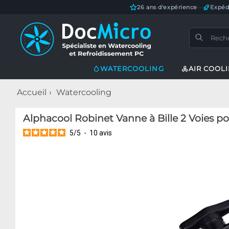
26 ans d'expérience
—
Expéd
WATERCOOLING
AIR COOL
Accueil
Watercooling
Alphacool Robinet Vanne à Bille 2 Voies po
5
/
5
-
10
avis