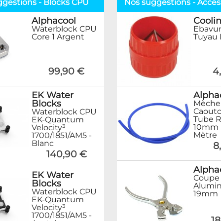
ggestions - Blocks CPU
Nos suggestions - Acces
Alphacool
Coolin
Waterblock CPU
Ebavur
Core 1 Argent
Tuyau 
99,90 €
4
EK Water
Alpha
Blocks
Mèche
Caoutc
Waterblock CPU
Tube R
EK-Quantum
10mm I
Velocity³
Mètre
1700/1851/AM5 -
Blanc
8
140,90 €
Alpha
EK Water
Coupe
Blocks
Alumin
Waterblock CPU
19mm
EK-Quantum
Velocity³
1700/1851/AM5 -
18