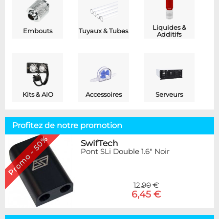
Liquides &
Embouts
Tuyaux & Tubes
Additifs
Kits & AIO
Accessoires
Serveurs
Profitez de notre promotion
Promo - 50%
SwifTech
Pont SLi Double 1.6" Noir
12,90 €
6,45 €