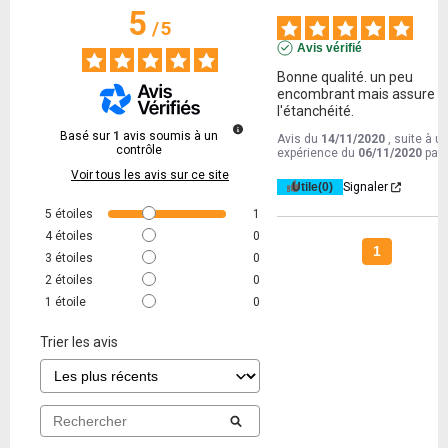
5
/
5
Avis vérifié
Bonne qualité. un peu 
encombrant mais assure bi
l'étanchéité.
Basé sur
1
avis soumis à un
Avis du
14/11/2020
, suite à u
contrôle
expérience du
06/11/2020
par
Voir tous les avis sur ce site
Utile
(0)
Signaler
5
étoiles
1
4
étoiles
0
1
3
étoiles
0
2
étoiles
0
1
étoile
0
Trier les avis