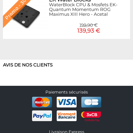
Promo - 30%
WaterBlock CPU & Mosfets EK-
Quantum Momentum ROG
Maximus XIII Hero - Acetal
199,90 €
139,93 €
AVIS DE NOS CLIENTS
Paiements sécurisés
Livraison Express