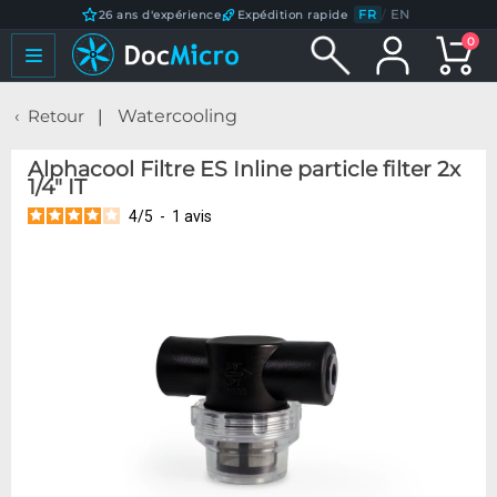
FR
/
EN
26 ans d'expérience
Expédition rapide
0
Retour
Watercooling
Alphacool Filtre ES Inline particle filter 2x
1/4" IT
4
/
5
-
1
avis