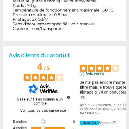
Matériau (filtre à tamis) : Acier inoxydable
Poids : 70 g
Température de fonctionnement maximale : 60 °C
Pression maximale : 0,8 bar
Filetage : 2x G3/4"
Sens d'écoulement spécifié : voir manuel
Couleur : noir/transparent
Avis clients du produit
4
/
5
Avis vérifié
Je n'ai pas encore monté se
filtre mais je trouve que les 
filetage g1/4 on beaucoup 
jeu
Basé sur
1
avis soumis à un
contrôle
Avis du
20/05/2025
, suite à u
expérience du
05/05/2025
par
Voir tous les avis sur ce site
Sebastien R.
5
étoiles
0
Utile
(0)
Signaler
4
étoiles
1