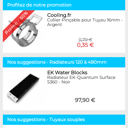
Profitez de notre promotion
Promo - 50%
Cooling.fr
Collier Pinçable pour Tuyau 16mm -
Argent
0,70 €
0,35 €
Nos suggestions - Radiateurs 120 à 480mm
EK Water Blocks
Radiateur EK-Quantum Surface
S360 - Noir
97,90 €
Nos suggestions - Tuyaux souples