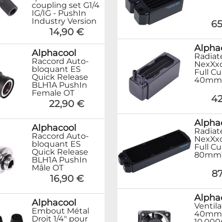
coupling set G1/4
IG/IG - PushIn
Industry Version
65
14,90 €
Alpha
Alphacool
Radiat
Raccord Auto-
NexXx
bloquant ES
Full Cu
Quick Release
40mm
BLH1A PushIn
Female OT
42
22,90 €
Alpha
Alphacool
Radiat
Raccord Auto-
NexXx
bloquant ES
Full Cu
Quick Release
80mm
BLH1A PushIn
Mâle OT
87
16,90 €
Alpha
Alphacool
Ventil
Embout Métal
40mm 
Droit 1/4" pour
10,000