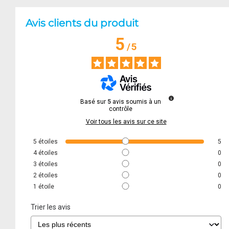
Avis clients du produit
5
/
5
Basé sur
5
avis soumis à un
contrôle
Voir tous les avis sur ce site
5
étoiles
5
4
étoiles
0
3
étoiles
0
2
étoiles
0
1
étoile
0
Trier les avis