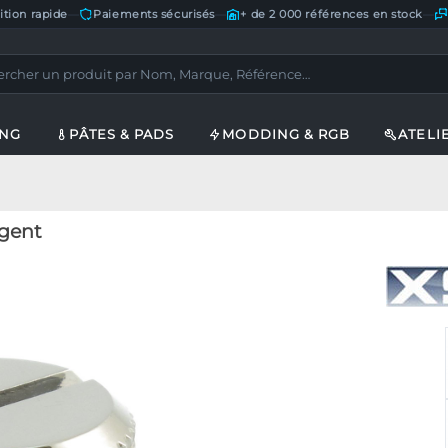
ition rapide
—
Paiements sécurisés
—
+ de 2 000 références en stock
—
ING
PÂTES & PADS
MODDING & RGB
ATELI
rgent