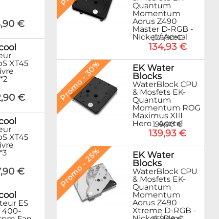
Quantum
Momentum
Aorus Z490
,90 €
Master D-RGB -
Nickel / Acetal
179,90 €
134,93 €
cool
eur
oS XT45
Promo - 30%
EK Water
ivre
Blocks
*2
WaterBlock CPU
& Mosfets EK-
,90 €
Quantum
Momentum ROG
Maximus XIII
cool
Hero - Acetal
199,90 €
eur
139,93 €
oS XT45
ivre
Promo - 25%
*3
EK Water
Blocks
,90 €
WaterBlock CPU
& Mosfets EK-
Quantum
cool
Momentum
Aorus Z490
ateur ES
Xtreme D-RGB -
400-
Nickel / Plexi
rpm Fan