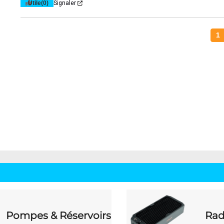
Utile
(0)
Signaler
1
Pompes & Réservoirs
Rad