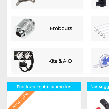
Embouts
Kits & AIO
Profitez de notre promotion
Nos sugg
Promo - 25%