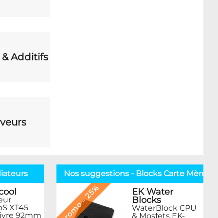
 & Additifs
veurs
iateurs
Nos suggestions - Blocks Carte Mère
Promo - 25%
EK Water
cool
Blocks
eur
oS XT45
WaterBlock CPU
uivre 92mm
& Mosfets EK-