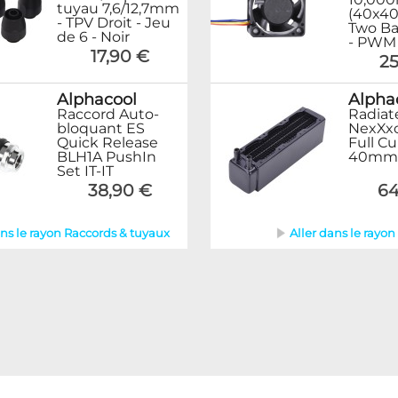
tuyau 7,6/12,7mm
(40x4
- TPV Droit - Jeu
Two Ba
de 6 - Noir
- PWM
17,90 €
25
Alphacool
Alpha
Raccord Auto-
Radiat
bloquant ES
NexXx
Quick Release
Full Cu
BLH1A PushIn
40mm
Set IT-IT
38,90 €
64
ans le rayon Raccords & tuyaux
Aller dans le rayon