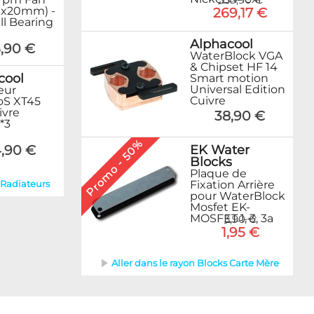
358,90 €
0x20mm) -
269,17 €
ll Bearing
Alphacool
,90 €
WaterBlock VGA
& Chipset HF 14
cool
Smart motion
Universal Edition
eur
Cuivre
oS XT45
ivre
38,90 €
*3
Promo - 50%
EK Water
,90 €
Blocks
Plaque de
Fixation Arrière
 Radiateurs
pour WaterBlock
Mosfet EK-
MOSFET 1, 3, 3a
3,90 €
1,95 €
Aller dans le rayon Blocks Carte Mère