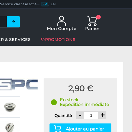
Service client réactif
—
FR
/
EN
0
Mon Compte
Panier
ER & SERVICES
PROMOTIONS
2,90 €
En stock
Expédition immédiate
-
+
Quantité
Ajouter au panier