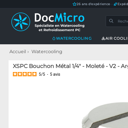
26 ans d'expérience
—
Expéd
WATERCOOLING
AIR COOL
Accueil
Watercooling
XSPC Bouchon Métal 1/4" - Moleté - V2 - A
5
/
5
-
5
avis