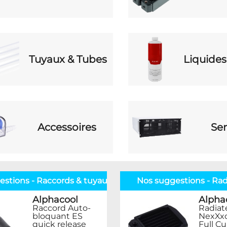
Tuyaux & Tubes
Liquides
Accessoires
Ser
estions - Raccords & tuyaux
Nos suggestions - Rad
Alphacool
Alpha
Raccord Auto-
Radiat
bloquant ES
NexXx
quick release
Full C