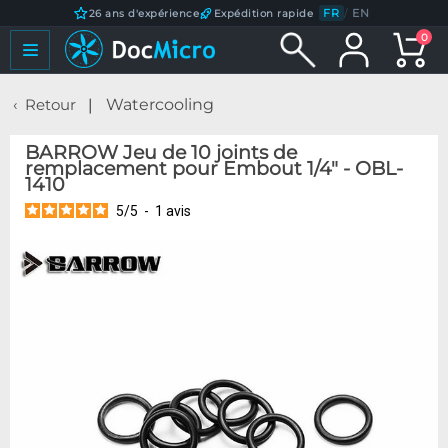
FR
/
EN
26 ans d'expérience
Expédition rapide
0
Retour
Watercooling
BARROW Jeu de 10 joints de
remplacement pour Embout 1/4" - OBL-
1410
5
/
5
-
1
avis