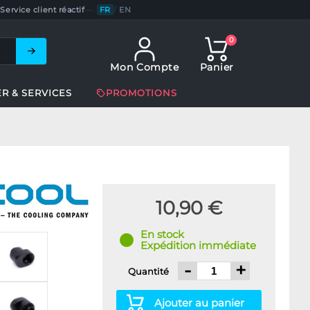
Service client réactif
—
FR
/
EN
0
Mon Compte
Panier
ER & SERVICES
PROMOTIONS
10,90 €
En stock
Expédition immédiate
-
+
Quantité
Ajouter au panier