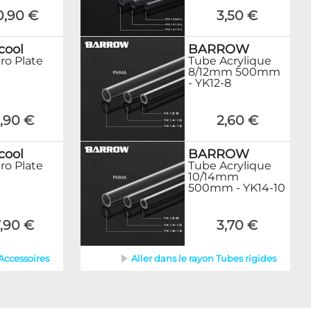
3,50 €
0,90 €
BARROW
cool
Tube Acrylique
ro Plate
8/12mm 500mm
- YK12-8
2,60 €
,90 €
BARROW
cool
Tube Acrylique
ro Plate
10/14mm
500mm - YK14-10
3,70 €
,90 €
Aller dans le rayon Tubes rigides
 Accessoires