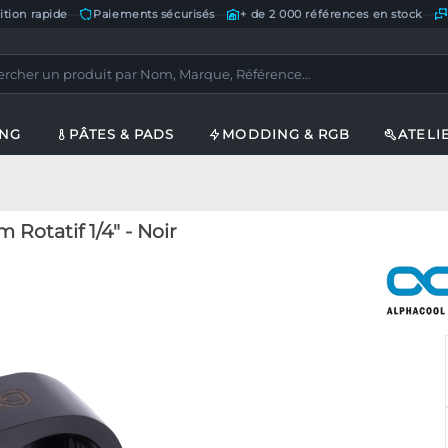
ition rapide
—
Paiements sécurisés
—
+ de 2 000 références en stock
—
ING
PÂTES & PADS
MODDING & RGB
ATELI
Rotatif 1/4" - Noir