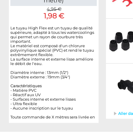
mètre)
4,95 €
1,98 €
Le tuyau High Flex est un tuyau de qualité
supérieure, adapté à tous les watercoolings
qui permet un rayon de courbure très
important.
Le matériel est composé d'un chlorure
polyvinylique spécial (PVC) et rend le tuyau
extrêmement flexible.
La surface interne et externe lisse améliore
le débit de l'eau.
Diamètre interne : 13mm (1/2")
Diamètre externe : 19mm (3/4")
Caractéristiques
-
Mat
ière PVC
- Réactif aux UV
- Surfaces interne et externe lisses
- Ultra flexible
- Aucune inscription sur le tuyau
Aller d
Toute commande de X mètres sera livrée en
1