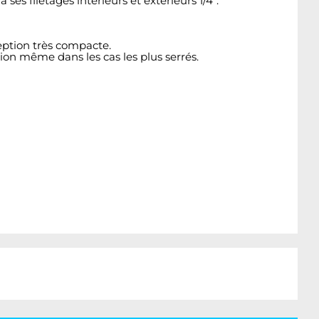
es filetages intérieurs et extérieurs 1/4".
ption très compacte.
ion même dans les cas les plus serrés.