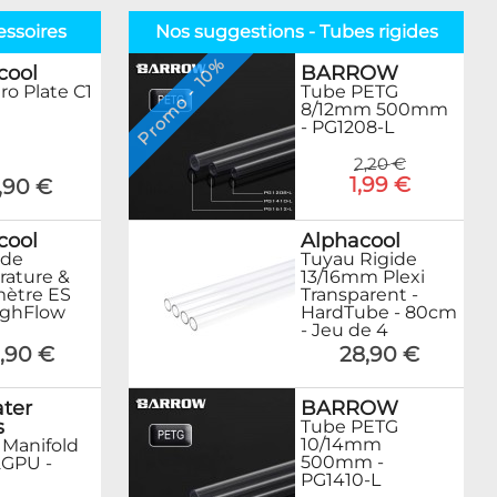
essoires
Nos suggestions - Tubes rigides
Promo - 10%
BARROW
cool
Tube PETG
ro Plate C1
8/12mm 500mm
- PG1208-L
2,20 €
1,99 €
7,90 €
Alphacool
cool
Tuyau Rigide
 de
13/16mm Plexi
ature &
Transparent -
ètre ES
HardTube - 80cm
ighFlow
- Jeu de 4
28,90 €
,90 €
BARROW
ter
s
Tube PETG
10/14mm
 Manifold
500mm -
GPU -
PG1410-L