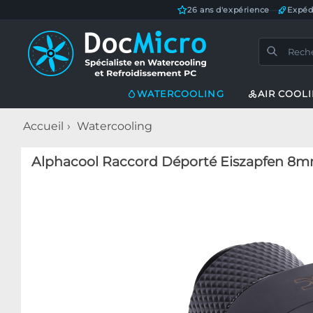
26 ans d'expérience
—
Expéd
WATERCOOLING
AIR COOL
Accueil
Watercooling
Alphacool Raccord Déporté Eiszapfen 8mm 