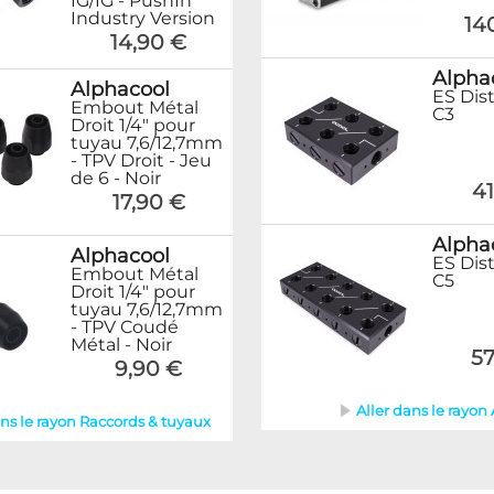
IG/IG - PushIn
Industry Version
14
14,90 €
Alpha
Alphacool
ES Dist
Embout Métal
C3
Droit 1/4" pour
tuyau 7,6/12,7mm
- TPV Droit - Jeu
de 6 - Noir
41
17,90 €
Alpha
Alphacool
ES Dist
Embout Métal
C5
Droit 1/4" pour
tuyau 7,6/12,7mm
- TPV Coudé
Métal - Noir
57
9,90 €
Aller dans le rayon
ans le rayon Raccords & tuyaux