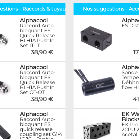
estions - Raccords & tuyaux
Nos suggestions - Acc
Alphacool
Alpha
Raccord Auto-
ES Dist
bloquant ES
Quick Release
BLH1A PushIn
Set IT-IT
38,90 €
1
Alphacool
Alpha
Raccord Auto-
Sonde
bloquant ES
Temper
Quick Release
Débitm
BLH1A PushIn
flow H
Set OT-OT
38,90 €
41
Alphacool
EK Wa
Block
Raccord Auto-
bloquant ES
EK-Pro
quick release
2CPU 2
coupling set G1/4
Acetal