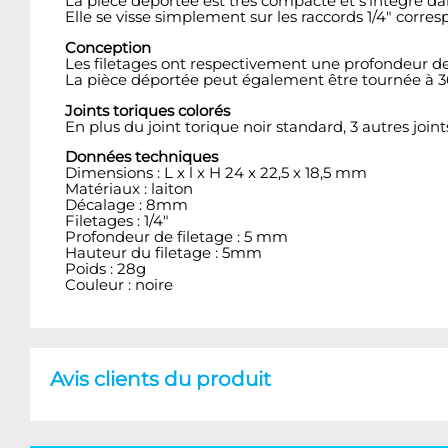
La pièce déportée est très compacte et s'intègre dan
Elle se visse simplement sur les raccords 1/4" corres
Conception
Les filetages ont respectivement une profondeur 
La pièce déportée peut également être tournée à 360°
Joints toriques colorés
En plus du joint torique noir standard, 3 autres joint
Données techniques
Dimensions : L x l x H 24 x 22,5 x 18,5 mm
Matériaux : laiton
Décalage : 8mm
Filetages : 1/4"
Profondeur de filetage : 5 mm
Hauteur du filetage : 5mm
Poids : 28g
Couleur : noire
Avis clients du produit