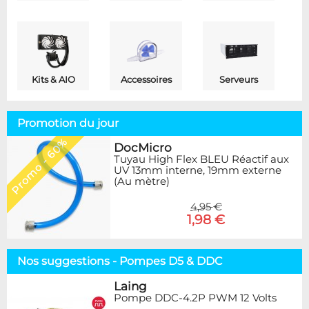
Kits & AIO
Accessoires
Serveurs
Promotion du jour
Promo - 60%
DocMicro
Tuyau High Flex BLEU Réactif aux
UV 13mm interne, 19mm externe
(Au mètre)
4,95 €
1,98 €
Nos suggestions - Pompes D5 & DDC
Laing
Pompe DDC-4.2P PWM 12 Volts