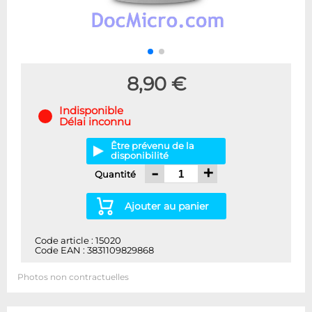
8,90 €
Indisponible
Délai inconnu
Être prévenu de la
disponibilité
-
+
Quantité
Ajouter au panier
Code article : 15020
Code EAN : 3831109829868
Photos non contractuelles