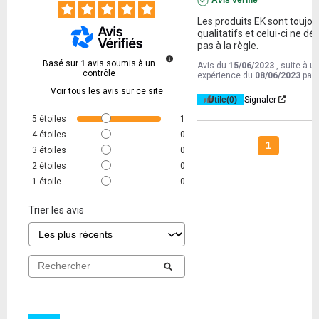
Avis vérifié
Les produits EK sont toujour
qualitatifs et celui-ci ne dé
pas à la règle.
Basé sur
1
avis soumis à un
Avis du
15/06/2023
, suite à u
contrôle
expérience du
08/06/2023
par
Voir tous les avis sur ce site
Utile
(0)
Signaler
5
étoiles
1
4
étoiles
0
1
3
étoiles
0
2
étoiles
0
1
étoile
0
Trier les avis