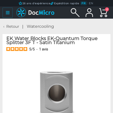
FR
/
EN
26 ans d'expérience
Expédition rapide
0
Retour
Watercooling
EK Water Blocks EK-Quantum Torque
Splitter 3F T - Satin Titanium
5
/
5
-
1
avis