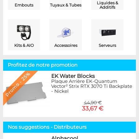
Liquides &
Embouts
Tuyaux & Tubes
Additifs
Kits & AIO
Accessoires
Serveurs
Profitez de notre promotion
Promo - 25%
EK Water Blocks
Plaque Arrière EK-Quantum
Vector² Strix RTX 3070 Ti Backplate
- Nickel
44,90 €
33,67 €
Nos suggestions - Distributeurs
Alphacool