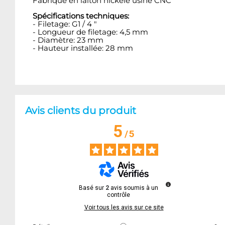
Fabriqué en laiton nickelé usiné CNC
Spécifications techniques:
- Filetage: G1 / 4 "
- Longueur de filetage: 4,5 mm
- Diamètre: 23 mm
- Hauteur installée: 28 mm
Avis clients du produit
5
/
5
Basé sur
2
avis soumis à un
contrôle
Voir tous les avis sur ce site