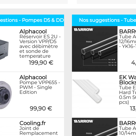
estions - Pompes D5 & DDC
Nos suggestions - Tube
Alphacool
BAR
Réservoir ES 2U -
Tube A
Version VPP/D5
12/16
avec débimètre
- YK16-
et sonde de
temperature
199,90 €
4
Alphacool
EK Wa
Block
Pompe VPP655 -
PWM - Single
Tube E
Edition
Hard 
0.5m 
pcs)
99,90 €
13
Cooling.fr
BAR
Joint de
Tube A
Remplacement
10/14