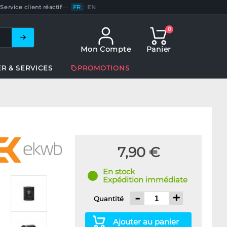
Service client réactif
—
FR
/
EN
0
Mon Compte
Panier
ER & SERVICES
PROMOTIONS
7,90 €
En stock
Expédition immédiate
-
+
Quantité
Ajouter au panier