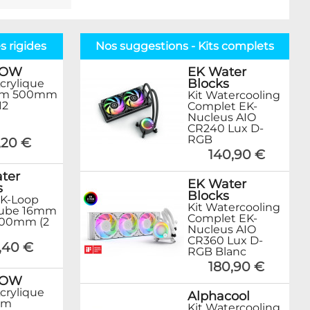
s rigides
Nos suggestions - Kits complets
ROW
EK Water
Blocks
crylique
mm 500mm
Kit Watercooling
12
Complet EK-
Nucleus AIO
CR240 Lux D-
RGB
,20 €
140,90 €
ter
EK Water
s
Blocks
K-Loop
Kit Watercooling
Tube 16mm
Complet EK-
500mm (2
Nucleus AIO
CR360 Lux D-
,40 €
RGB Blanc
180,90 €
ROW
crylique
Alphacool
mm
Kit Watercooling