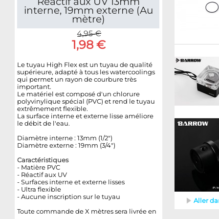
Réactif aux UV 13mm
interne, 19mm externe (Au
mètre)
4,95 €
1,98 €
Le tuyau High Flex est un tuyau de qualité
supérieure, adapté à tous les watercoolings
qui permet un rayon de courbure très
important.
Le matériel est composé d'un chlorure
polyvinylique spécial (PVC) et rend le tuyau
extrêmement flexible.
La surface interne et externe lisse améliore
le débit de l'eau.
Diamètre interne : 13mm (1/2")
Diamètre externe : 19mm (3/4")
Caractéristiques
-
Mat
ière PVC
- Réactif aux UV
- Surfaces interne et externe lisses
- Ultra flexible
- Aucune inscription sur le tuyau
Aller d
Toute commande de X mètres sera livrée en
1