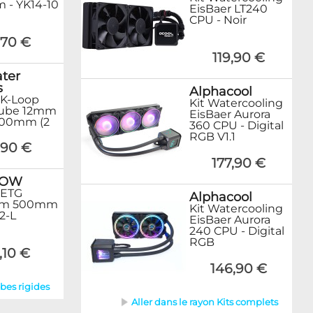
- YK14-10
EisBaer LT240
CPU - Noir
,70 €
119,90 €
ter
s
Alphacool
K-Loop
Kit Watercooling
Tube 12mm
EisBaer Aurora
500mm (2
360 CPU - Digital
RGB V1.1
,90 €
177,90 €
ROW
PETG
Alphacool
mm 500mm
Kit Watercooling
2-L
EisBaer Aurora
240 CPU - Digital
RGB
,10 €
146,90 €
ubes rigides
Aller dans le rayon Kits complets