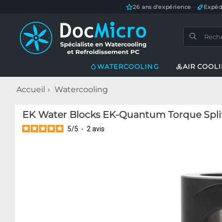
26 ans d'expérience
—
Expéd
WATERCOOLING
AIR COOL
Accueil
Watercooling
EK Water Blocks EK-Quantum Torque Splitt
5
/
5
-
2
avis