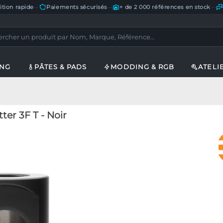
ition rapide
—
Paiements sécurisés
—
+ de 2 000 références en stock
—
ING
PÂTES & PADS
MODDING & RGB
ATELI
er 3F T - Noir