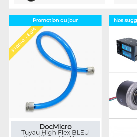
Promotion du jour
Nos sugg
Promo - 60%
DocMicro
Tuyau High Flex BLEU