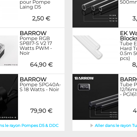
pour Pompe
500mm 
Laing D5
2,50 €
3
BARROW
EK Wa
Block
Pompe RGB
SPB17-S V2 17
Tube E
Watts PWM -
Hard 
Noir
0.5m 
pcs)
64,90 €
8
BARROW
BAR
Pompe SPG40A-
Tube 
S 18 Watts - Noir
12/16
- PG161
79,90 €
4
ans le rayon Pompes D5 & DDC
Aller dans le rayon T