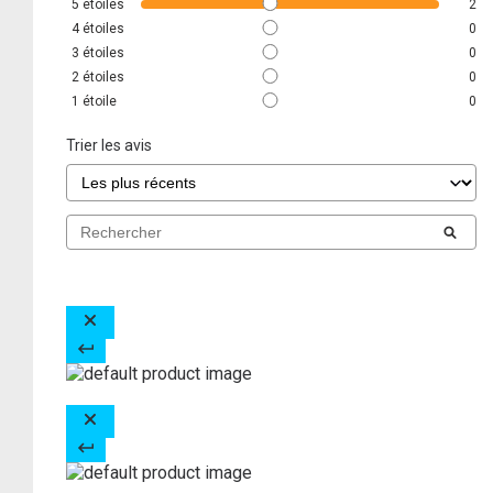
5
étoiles
2
4
étoiles
0
3
étoiles
0
2
étoiles
0
1
étoile
0
Trier les avis