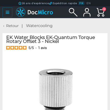
FR
/
EN
26 ans d'expérience
Expédition rapide
0
Retour
Watercooling
EK Water Blocks EK-Quantum Torque
Rotary Offset 3 - Nickel
5
/
5
-
1
avis