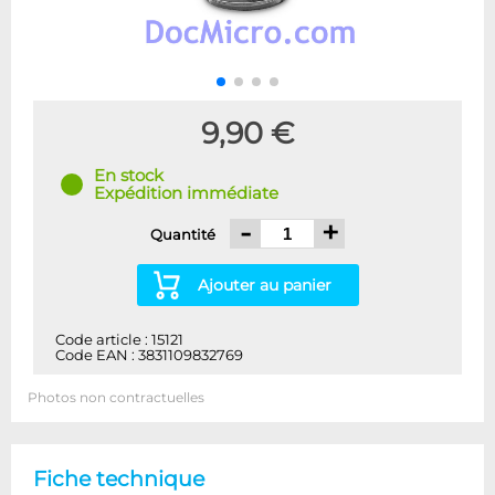
9,90 €
En stock
Expédition immédiate
-
+
Quantité
Ajouter au panier
Code article : 15121
Code EAN : 3831109832769
Photos non contractuelles
Fiche technique