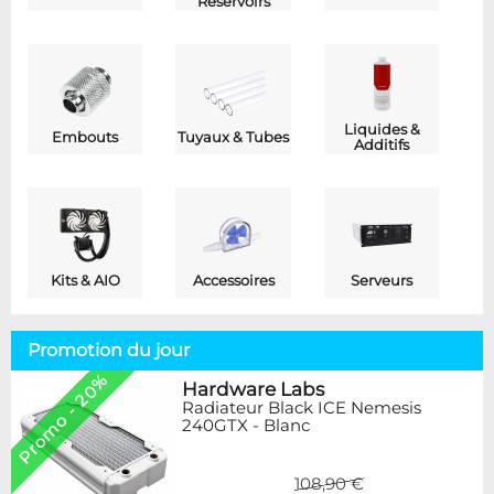
Réservoirs
Liquides &
Embouts
Tuyaux & Tubes
Additifs
Kits & AIO
Accessoires
Serveurs
Promotion du jour
Promo - 20%
Hardware Labs
Radiateur Black ICE Nemesis
240GTX - Blanc
108,90 €