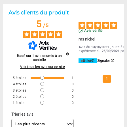
Avis clients du produit
5
/
5
Avis vérifié
ras nickel
Avis du
13/10/2021
, suite à u
expérience du
25/09/2021
par
Basé sur
1
avis soumis à un
contrôle
Utile
(0)
Signaler
Voir tous les avis sur ce site
5
étoiles
1
1
4
étoiles
0
3
étoiles
0
2
étoiles
0
1
étoile
0
Trier les avis