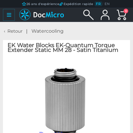
FR
/
EN
26 ans d'expérience
Expédition rapide
0
Retour
Watercooling
EK Water Blocks EK-Quantum Torque
Extender Static MM 28 - Satin Titanium