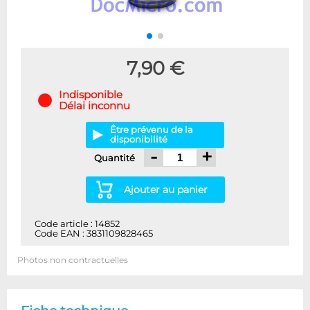
7,90 €
Indisponible
Délai inconnu
Être prévenu de la
disponibilité
-
+
Quantité
Ajouter au panier
Code article : 14852
Code EAN : 3831109828465
Photos non contractuelles