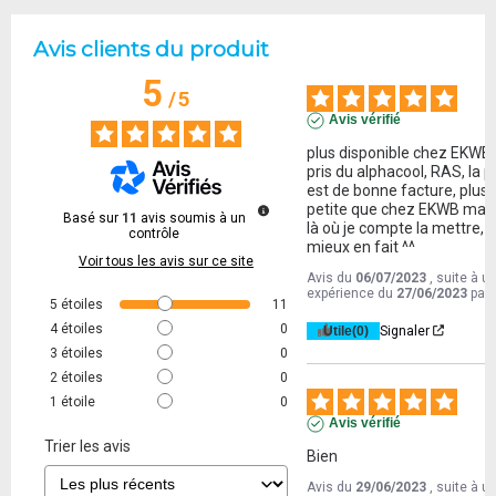
Avis clients du produit
5
/
5
Avis vérifié
plus disponible chez EKWB, j
pris du alphacool, RAS, la pi
est de bonne facture, plus 
petite que chez EKWB mais 
Basé sur
11
avis soumis à un
là où je compte la mettre, c'
contrôle
mieux en fait ^^
Voir tous les avis sur ce site
Avis du
06/07/2023
, suite à u
expérience du
27/06/2023
par
5
étoiles
11
4
étoiles
0
Utile
(0)
Signaler
3
étoiles
0
2
étoiles
0
1
étoile
0
Avis vérifié
Trier les avis
Bien
Avis du
29/06/2023
, suite à u