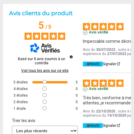
Avis clients du produit
5
/
5
Avis vérifié
Impeccable comme décris
Avis du
30/07/2022
, suite à u
expérience du
27/07/2022
par
Basé sur
5
avis soumis à un
contrôle
Utile
(0)
Signaler
Voir tous les avis sur ce site
5
étoiles
5
4
étoiles
0
Avis vérifié
3
étoiles
0
Très bien, conforme à mes 
2
étoiles
0
attentes, je recommande !
1
étoile
0
Avis du
22/10/2020
, suite à u
expérience du
19/10/2020
par
Trier les avis
Utile
(0)
Signaler