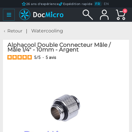
FR
/
EN
26 ans d'expérience
Expédition rapide
0
Retour
Watercooling
Alphacool Double Connecteur Mâle /
Mâle 1/4" - 10mm - Argent
5
/
5
-
5
avis