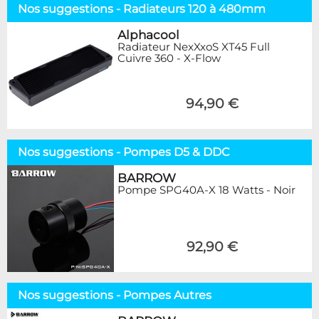
Nos suggestions - Radiateurs 120 à 480mm
Alphacool
Radiateur NexXxoS XT45 Full
Cuivre 360 - X-Flow
94,90 €
Nos suggestions - Pompes D5 & DDC
BARROW
Pompe SPG40A-X 18 Watts - Noir
92,90 €
Nos suggestions - Pompes Autres