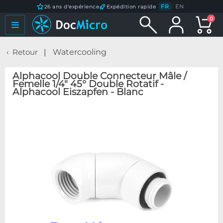
FR
/
EN
26 ans d'expérience
Expédition rapide
0
Retour
Watercooling
Alphacool Double Connecteur Mâle /
Femelle 1/4" 45° Double Rotatif -
Alphacool Eiszapfen - Blanc