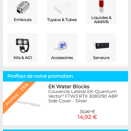
Liquides &
Embouts
Tuyaux & Tubes
Additifs
Kits & AIO
Accessoires
Serveurs
Profitez de notre promotion
Promo - 25%
EK Water Blocks
Couvercle Latéral EK-Quantum
Vector² FTW3 RTX 3080/90 ABP
Side Cover - Silver
19,90 €
14,92 €