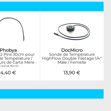
Phobya
DocMicro
 2 Pins 30cm pour
Sonde de Température
e Température /
HighFlow Double Filetage 1/4"
rs de Carte Mère -
Mâle / Femelle
Gainé Noir
4,40 €
13,90 €