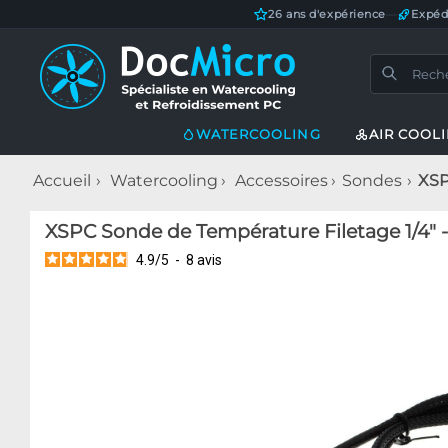
26 ans d'expérience
—
Expéd
WATERCOOLING
AIR COOL
Accueil
Watercooling
Accessoires
Sondes
XSP
XSPC Sonde de Température Filetage 1/4" -
4.9
/
5
-
8
avis