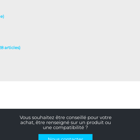
le)
8 articles)
Vous souhaitez être conseillé pour votre
achat, être renseigné sur un produit ou
une compatibilité ?
Nous contacter