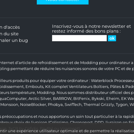
Inscrivez-vous à notre newsletter et
n d'accès
restez informé des bons plans :
n du site
naler un bug
 Internet d’article de refroidissement et de Modding pour ordinateur
ng permettant de réduire les nuisances sonores de votre PC et de pr
lleurs produits pour équiper votre ordinateur :
Waterblock Processeu
roidissement
,
Embouts
,
Kit complet
Ventilateurs Boîtiers
,
Pâtes & Pad
teurs température
,
Modding
. Nous sommes distributeur officiel des
quaComputer
,
Arctic Silver
,
BARROW
,
BitFenix
,
Bykski
,
Eheim
,
EK Wat
,
Monsoon
,
NoiseBlocker
,
Phobya
,
SwifTech
,
Thermal Grizzly
,
Tygon
,
W
 préoccupations et nous apportons un soin tout particulier à la rapidit
ux choix de livraison (Colissimo, Chronopost, DPD, livraison en Fr
re, 3xCB by Cofidis, PayPal ou Virement).
ir une expérience utilisateur optimale et de permettre la réalisatio