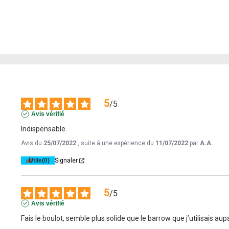
5
/
5
Avis vérifié
Indispensable.
Avis du
25/07/2022
, suite à une expérience du
11/07/2022
par
A.A.
Utile
(0)
Signaler
5
/
5
Avis vérifié
Fais le boulot, semble plus solide que le barrow que j’utilisais au