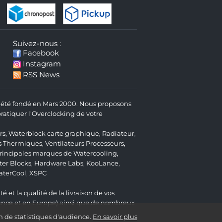
Suivez-nous :
Facebook
Instagram
RSS News
 a été fondé en Mars 2000. Nous proposons
atiquer l'Overclocking de votre
rs
,
Waterblock carte graphique
,
Radiateur
,
s Thermiques
,
Ventilateurs Processeurs
,
 principales marques de Watercooling,
er Blocks
,
Hardware Labs
,
KooLance
,
aterCool
,
XSPC
é et la qualité de la livraison de vos
ance et en Europe) ainsi que de nombreux
n de statistiques d'audience.
En savoir plus