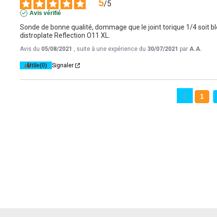
5
/
5
Avis vérifié
Sonde de bonne qualité, dommage que le joint torique 1/4 soit bleu
distroplate Reflection O11 XL.
Avis du
05/08/2021
, suite à une expérience du
30/07/2021
par
A.A.
Utile
(0)
Signaler
1