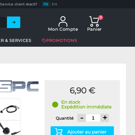
Service client réactif
—
FR
/
EN
0
Mon Compte
Panier
ER & SERVICES
PROMOTIONS
6,90 €
En stock
Expédition immédiate
-
+
Quantité
Ajouter au panier