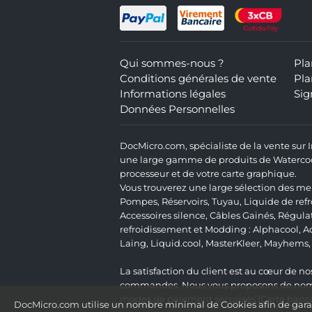
Qui sommes-nous ?
Pla
Conditions générales de vente
Pla
Informations légales
Sig
Données Personnelles
DocMicro.com, spécialiste de la vente sur
une large gamme de produits de Watercooli
processeur et de votre carte graphique.
Vous trouverez une large sélection des mei
Pompes
,
Réservoirs
,
Tuyau
,
Liquide de ref
Accessoires silence
,
Câbles Gainés
,
Régula
refroidissement et Modding :
Alphacool
,
A
Laing
,
Liquid.cool
,
MasterKleer
,
Mayhems
La satisfaction du client est au cœur de nos
commandes. Nous vous proposons de nombre
modes de paiement sécurisés (Carte bancai
DocMicro.com utilise un nombre minimal de Cookies afin de garant