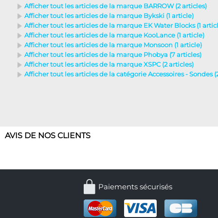
Afficher tout les articles de la marque BARROW (2 articles)
Afficher tout les articles de la marque Bykski (1 article)
Afficher tout les articles de la marque EK Water Blocks (1 artic
Afficher tout les articles de la marque KooLance (1 article)
Afficher tout les articles de la marque Monsoon (1 article)
Afficher tout les articles de la marque Phobya (7 articles)
Afficher tout les articles de la marque XSPC (2 articles)
Afficher tout les articles de la catégorie Accessoires - Sondes (2
AVIS DE NOS CLIENTS
Paiements sécurisés