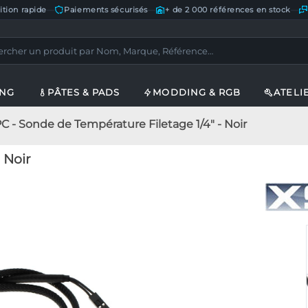
ition rapide
—
Paiements sécurisés
—
+ de 2 000 références en stock
—
ING
PÂTES & PADS
MODDING & RGB
ATELI
C - Sonde de Température Filetage 1/4" - Noir
 Noir