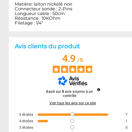
Matière: laiton nickelé noir
Connecteur sonde : 2-Pins
Longueur cable : 50cm
Résistance : 10KOhm
Filetage : 1/4"
Avis clients du produit
4.9
/
5
Basé sur
8
avis soumis à un
contrôle
Voir tous les avis sur ce site
5
étoiles
7
4
étoiles
1
3
étoiles
0