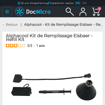
FR
/
EN
26 ans d'expérience
Expédition rapide
0
Retour
Alphacool - Kit de Remplissage Eisbaer - Refill Kit
Alphacool Kit de Remplissage Eisbaer -
Refill Kit
3
/
5
-
1
avis