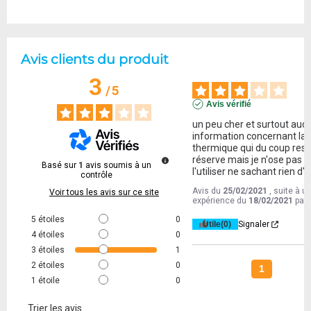
Avis clients du produit
3
/
5
Avis vérifié
un peu cher et surtout aucu
information concernant la 
thermique qui du coup rest
réserve mais je n'ose pas 
Basé sur
1
avis soumis à un
l'utiliser ne sachant rien d'e
contrôle
Avis du
25/02/2021
, suite à u
Voir tous les avis sur ce site
expérience du
18/02/2021
par
5
étoiles
0
Utile
(0)
Signaler
4
étoiles
0
3
étoiles
1
2
étoiles
0
1
1
étoile
0
Trier les avis