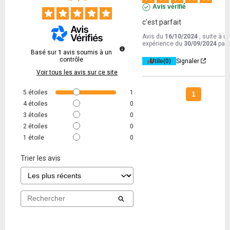
Avis vérifié
c'est parfait
Avis du
16/10/2024
, suite à u
expérience du
30/09/2024
par
Basé sur
1
avis soumis à un
contrôle
Utile
(0)
Signaler
Voir tous les avis sur ce site
5
étoiles
1
1
4
étoiles
0
3
étoiles
0
2
étoiles
0
1
étoile
0
Trier les avis