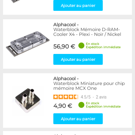
Ajouter au panier
Alphacool
-
Waterblock Mémoire D-RAM-
Cooler X4 - Plexi - Noir / Nickel
En stock
56,90 €
Expédition immédiate
Ajouter au panier
Alphacool
-
Waterblock Miniature pour chip
mémoire MCX One
4.5
/
5
-
2
avis
En stock
4,90 €
Expédition immédiate
Ajouter au panier