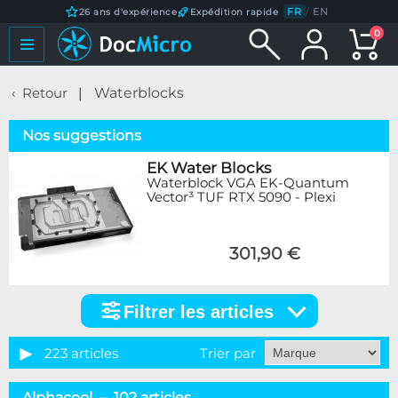
FR
/
EN
26 ans d'expérience
Expédition rapide
0
Retour
Waterblocks
Nos suggestions
EK Water Blocks
Waterblock VGA EK-Quantum
Vector³ TUF RTX 5090 - Plexi
301,90 €
Filtrer les articles
Filtrer
les
articles
223 articles
Trier par
Catégorie
Alphacool – 102 articles