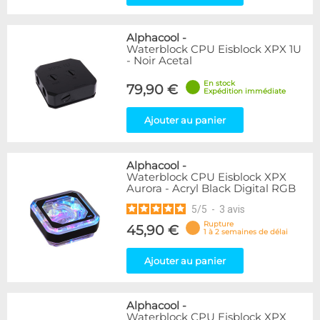
Alphacool
-
Waterblock CPU Eisblock XPX 1U
- Noir Acetal
En stock
79,90 €
Expédition immédiate
Ajouter au panier
Alphacool
-
Waterblock CPU Eisblock XPX
Aurora - Acryl Black Digital RGB
5
/
5
-
3
avis
Rupture
45,90 €
1 à 2 semaines de délai
Ajouter au panier
Alphacool
-
Waterblock CPU Eisblock XPX