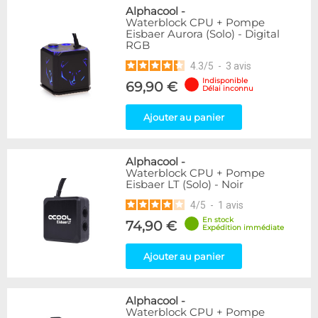
Alphacool
-
Waterblock CPU + Pompe
Eisbaer Aurora (Solo) - Digital
RGB
4.3
/
5
-
3
avis
Indisponible
69,90 €
Délai inconnu
Ajouter au panier
Alphacool
-
Waterblock CPU + Pompe
Eisbaer LT (Solo) - Noir
4
/
5
-
1
avis
En stock
74,90 €
Expédition immédiate
Ajouter au panier
Alphacool
-
Waterblock CPU + Pompe