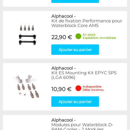
Alphacool
-
Kit de fixation Performance pour
Waterblock Core AM5
En stock
22,90 €
Expédition immédiate
Ajouter au panier
Alphacool
-
Kit ES Mounting Kit EPYC SP5
(LGA 6096)
Indisponible
10,90 €
Délai inconnu
Ajouter au panier
Alphacool
-
Modules pour Waterblock D-
RAM-Cooler - 2 Modules