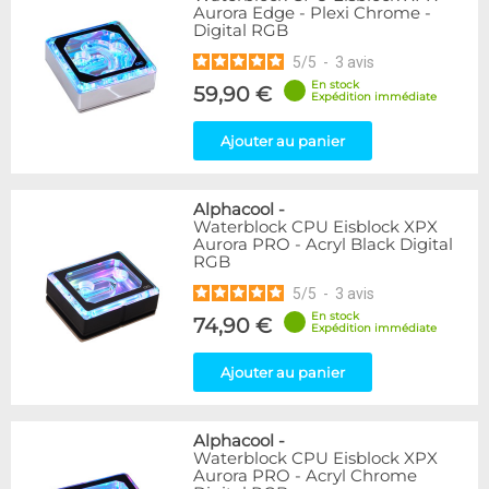
Aurora Edge - Plexi Chrome -
Digital RGB
5
/
5
-
3
avis
En stock
59,90 €
Expédition immédiate
Ajouter au panier
Alphacool
-
Waterblock CPU Eisblock XPX
Aurora PRO - Acryl Black Digital
RGB
5
/
5
-
3
avis
En stock
74,90 €
Expédition immédiate
Ajouter au panier
Alphacool
-
Waterblock CPU Eisblock XPX
Aurora PRO - Acryl Chrome