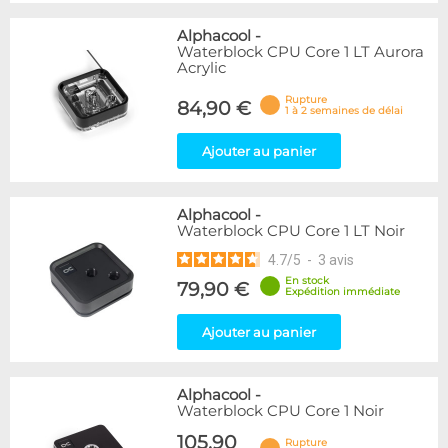
Alphacool
-
Waterblock CPU Core 1 LT Aurora
Acrylic
Rupture
84,90 €
1 à 2 semaines de délai
Ajouter au panier
Alphacool
-
Waterblock CPU Core 1 LT Noir
4.7
/
5
-
3
avis
En stock
79,90 €
Expédition immédiate
Ajouter au panier
Alphacool
-
Waterblock CPU Core 1 Noir
105,90
Rupture