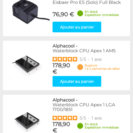
Eisbaer Pro ES (Solo) Full Black
En stock
76,90 €
Expédition immédiate
Ajouter au panier
Alphacool
-
Waterblock CPU Apex 1 AM5
5
/
5
-
1
avis
178,90
Rupture
1 à 2 semaines de délai
€
Ajouter au panier
Alphacool
-
Waterblock CPU Apex 1 LGA
1700/1851
5
/
5
-
1
avis
178,90
En stock
Expédition immédiate
€