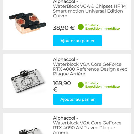
Alphacool
-
WaterBlock VGA & Chipset HF 14
Smart motion Universal Edition
Cuivre
En stock
38,90 €
Expédition immédiate
Ajouter au panier
Alphacool
-
Waterblock VGA Core GeForce
RTX 4080 Reference Design avec
Plaque Arrière
169,90
En stock
Expédition immédiate
€
Ajouter au panier
Alphacool
-
Waterblock VGA Core GeForce
RTX 4090 AMP avec Plaque
Arrière