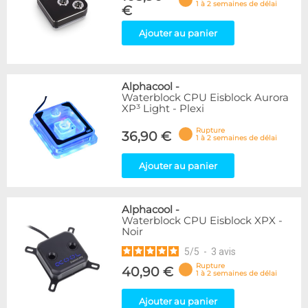
1 à 2 semaines de délai
€
Ajouter au panier
Alphacool
-
Waterblock CPU Eisblock Aurora
XP³ Light - Plexi
Rupture
36,90 €
1 à 2 semaines de délai
Ajouter au panier
Alphacool
-
Waterblock CPU Eisblock XPX -
Noir
5
/
5
-
3
avis
Rupture
40,90 €
1 à 2 semaines de délai
Ajouter au panier