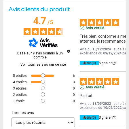
Avis clients du produit
4.7
/
5
Avis vérifié
Très bien, conforme à mes 
attentes, je recommande !
Avis du
13/12/2024
, suite à u
Basé sur
9
avis soumis à un
expérience du
09/12/2024
par
contrôle
Utile
(0)
Signaler
Voir tous les avis sur ce site
5
étoiles
6
4
étoiles
3
Avis vérifié
3
étoiles
0
2
étoiles
0
Parfait
1
étoile
0
Avis du
13/05/2022
, suite à u
expérience du
10/05/2022
par
Trier les avis
Utile
(0)
Signaler