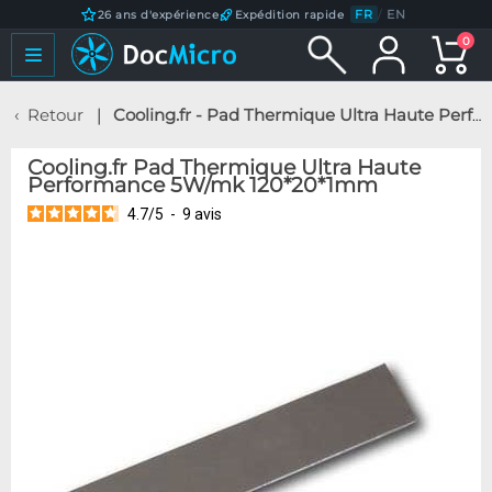
FR
/
EN
26 ans d'expérience
Expédition rapide
0
Retour
Cooling.fr - Pad Thermique Ultra Haute Performance 5W/mk 120*20*1mm
Cooling.fr Pad Thermique Ultra Haute
Performance 5W/mk 120*20*1mm
4.7
/
5
-
9
avis