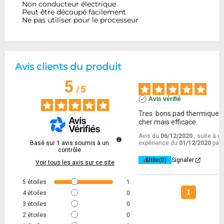
Non conducteur électrique
Peut être découpé facilement
Ne pas utiliser pour le processeur
Avis clients du produit
5
/
5
Avis vérifié
Tres  bons pad thermique ...
cher mais efficace.
Avis du
06/12/2020
, suite à u
Basé sur
1
avis soumis à un
expérience du
01/12/2020
par
contrôle
Utile
(0)
Signaler
Voir tous les avis sur ce site
5
étoiles
1
1
4
étoiles
0
3
étoiles
0
2
étoiles
0