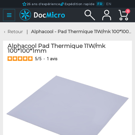
FR
/
EN
26 ans d'expérience
Expédition rapide
0
Retour
Alphacool - Pad Thermique 11W/mk 100*100*1mm
Alphacool Pad Thermique 11W/mk
100*100*1mm
5
/
5
-
1
avis