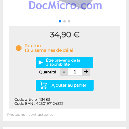
34,90 €
Rupture
1 à 2 semaines de délai
Être prévenu de la
disponibilité
-
+
Quantité
Ajouter au panier
Code article : 13483
Code EAN : 4250197124522
Photos non contractuelles