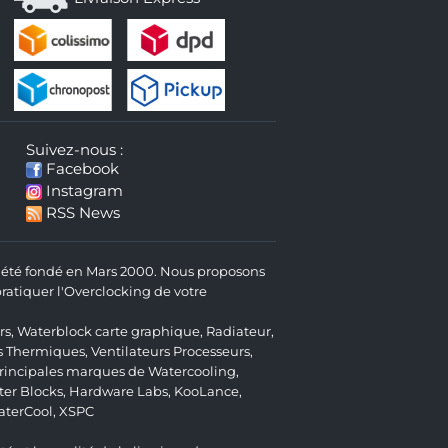
Suivez-nous :
Facebook
Instagram
RSS News
 a été fondé en Mars 2000. Nous proposons
atiquer l'Overclocking de votre
rs
,
Waterblock carte graphique
,
Radiateur
,
s Thermiques
,
Ventilateurs Processeurs
,
 principales marques de Watercooling,
er Blocks
,
Hardware Labs
,
KooLance
,
aterCool
,
XSPC