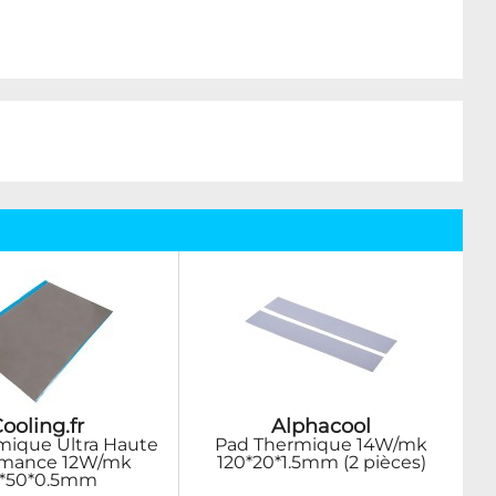
ooling.fr
Alphacool
mique Ultra Haute
Pad Thermique 14W/mk
rmance 12W/mk
120*20*1.5mm (2 pièces)
*50*0.5mm