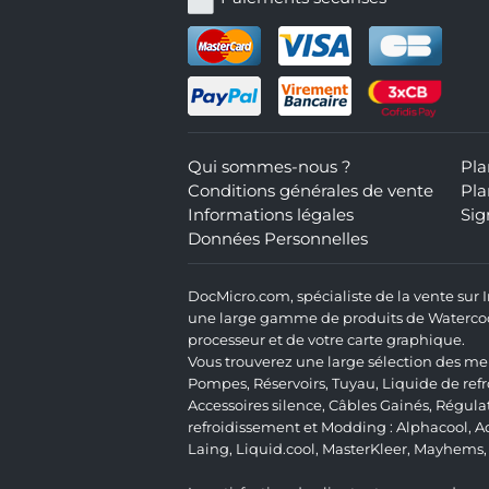
Qui sommes-nous ?
Pla
Conditions générales de vente
Pla
Informations légales
Sig
Données Personnelles
DocMicro.com, spécialiste de la vente sur
une large gamme de produits de Watercooli
processeur et de votre carte graphique.
Vous trouverez une large sélection des mei
Pompes
,
Réservoirs
,
Tuyau
,
Liquide de ref
Accessoires silence
,
Câbles Gainés
,
Régula
refroidissement et Modding :
Alphacool
,
A
Laing
,
Liquid.cool
,
MasterKleer
,
Mayhems