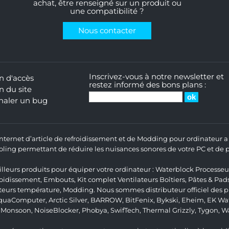
achat, être renseigné sur un produit ou
une compatibilité ?
Nous contacter
Inscrivez-vous à notre newsletter et
n d'accès
restez informé des bons plans :
n du site
naler un bug
 Internet d’article de refroidissement et de Modding pour ordinateur
ng permettant de réduire les nuisances sonores de votre PC et de pr
lleurs produits pour équiper votre ordinateur :
Waterblock Processeu
roidissement
,
Embouts
,
Kit complet
Ventilateurs Boîtiers
,
Pâtes & Pad
teurs température
,
Modding
. Nous sommes distributeur officiel des
quaComputer
,
Arctic Silver
,
BARROW
,
BitFenix
,
Bykski
,
Eheim
,
EK Wat
,
Monsoon
,
NoiseBlocker
,
Phobya
,
SwifTech
,
Thermal Grizzly
,
Tygon
,
W