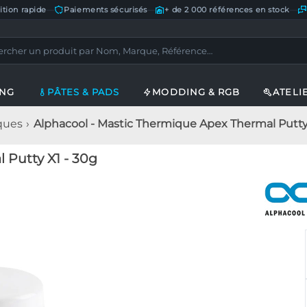
ition rapide
—
Paiements sécurisés
—
+ de 2 000 références en stock
—
ING
PÂTES & PADS
MODDING & RGB
ATELI
ques
Alphacool - Mastic Thermique Apex Thermal Putty
 Putty X1 - 30g