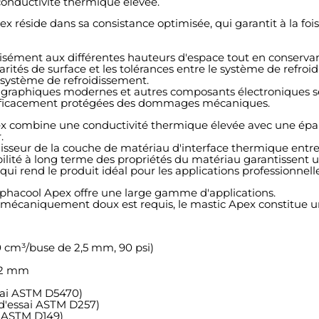
 conductivité thermique élevée.
 réside dans sa consistance optimisée, qui garantit à la fois 
cisément aux différentes hauteurs d'espace tout en conservan
ités de surface et les tolérances entre le système de refroi
e système de refroidissement.
 graphiques modernes et autres composants électroniques sens
 efficacement protégées des dommages mécaniques.
 combine une conductivité thermique élevée avec une épaisse
.
aisseur de la couche de matériau d'interface thermique entre 
abilité à long terme des propriétés du matériau garantissent u
i rend le produit idéal pour les applications professionnelle
Alphacool Apex offre une large gamme d'applications.
et mécaniquement doux est requis, le mastic Apex constitue 
0 cm³/buse de 2,5 mm, 90 psi)
0,2 mm
C
sai ASTM D5470)
 d'essai ASTM D257)
i ASTM D149)