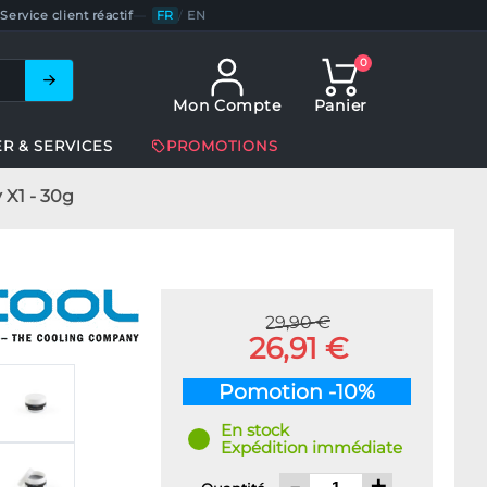
Service client réactif
—
FR
/
EN
0
Mon Compte
Panier
ER & SERVICES
PROMOTIONS
 X1 - 30g
29,90 €
26,91 €
Pomotion -10%
En stock
Expédition immédiate
-
+