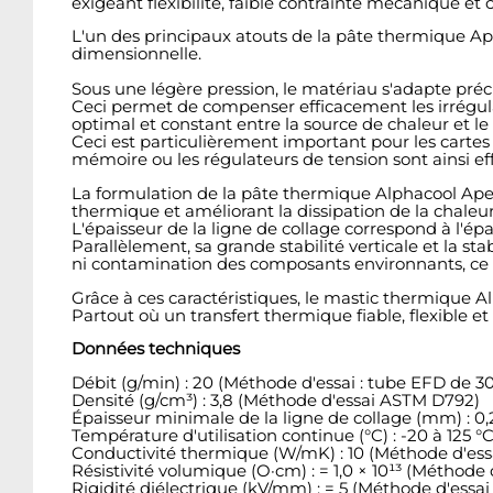
exigeant flexibilité, faible contrainte mécanique et
L'un des principaux atouts de la pâte thermique Apex
dimensionnelle.
Sous une légère pression, le matériau s'adapte pré
Ceci permet de compenser efficacement les irrégular
optimal et constant entre la source de chaleur et l
Ceci est particulièrement important pour les cartes
mémoire ou les régulateurs de tension sont ainsi
La formulation de la pâte thermique Alphacool Apex
thermique et améliorant la dissipation de la chaleur
L'épaisseur de la ligne de collage correspond à l'ép
Parallèlement, sa grande stabilité verticale et la st
ni contamination des composants environnants, ce qu
Grâce à ces caractéristiques, le mastic thermique 
Partout où un transfert thermique fiable, flexible 
Données techniques
Débit (g/min) : 20 (Méthode d'essai : tube EFD de 3
Densité (g/cm³) : 3,8 (Méthode d'essai ASTM D792)
Épaisseur minimale de la ligne de collage (mm) : 
Température d'utilisation continue (°C) : -20 à 125 °
Conductivité thermique (W/mK) : 10 (Méthode d'es
Résistivité volumique (O·cm) : = 1,0 × 10¹³ (Méthode
Rigidité diélectrique (kV/mm) : = 5 (Méthode d'essa