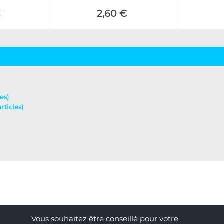
€
2,60 €
es)
rticles)
Vous souhaitez être conseillé pour votre