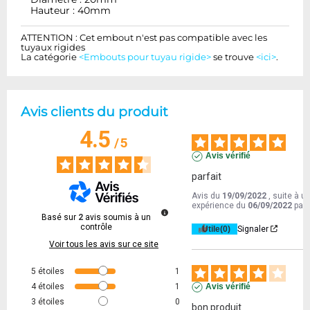
Hauteur : 40mm
ATTENTION : Cet embout n'est pas compatible avec les
tuyaux rigides
La catégorie
<Embouts pour tuyau rigide>
se trouve
<ici>
.
Avis clients du produit
4.5
/
5
Avis vérifié
parfait
Avis du
19/09/2022
, suite à u
expérience du
06/09/2022
par
Basé sur
2
avis soumis à un
contrôle
Utile
(0)
Signaler
Voir tous les avis sur ce site
5
étoiles
1
4
étoiles
1
Avis vérifié
3
étoiles
0
bon produit