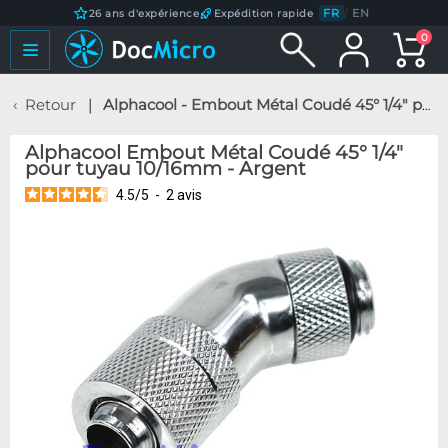
FR
/
EN
26 ans d'expérience
Expédition rapide
0
Retour
Alphacool - Embout Métal Coudé 45° 1/4" pour tuyau 10/16mm - Argent
Alphacool Embout Métal Coudé 45° 1/4"
pour tuyau 10/16mm - Argent
4.5
/
5
-
2
avis