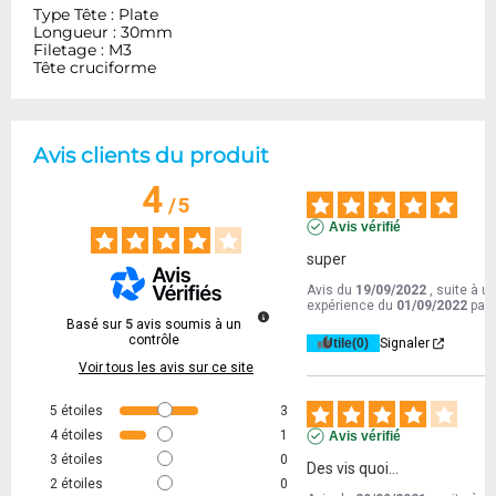
Type Tête : Plate
Longueur : 30mm
Filetage : M3
Tête cruciforme
Avis clients du produit
4
/
5
Avis vérifié
super
Avis du
19/09/2022
, suite à u
expérience du
01/09/2022
par
Basé sur
5
avis soumis à un
contrôle
Utile
(0)
Signaler
Voir tous les avis sur ce site
5
étoiles
3
4
étoiles
1
Avis vérifié
3
étoiles
0
Des vis quoi...
2
étoiles
0