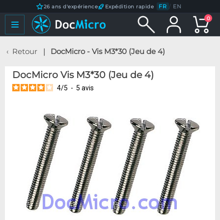
FR
/
EN
26 ans d'expérience
Expédition rapide
0
Retour
DocMicro - Vis M3*30 (Jeu de 4)
DocMicro Vis M3*30 (Jeu de 4)
4
/
5
-
5
avis