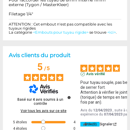
Pour raccorder les tuyau de 8mm interne 11mm
externe (Tygon / MasterKleer)
Filetage 1/4"
ATTENTION : Cet embout n'est pas compatible avec les
tuyaux rigides
La catégorie
<Embouts pour tuyau rigide>
se trouve
<ici>
.
Avis clients du produit
5
/
5
Avis vérifié
Pour tuyau souple, pas beso
de serrer fort.

Attention à vérifier le joint 
(torique) de temps en temp
Basé sur
4
avis soumis à un
fois par an).
contrôle
Avis du
12/04/2023
, suite à u
Voir tous les avis sur ce site
expérience du
07/04/2023
par
5
étoiles
4
Utile
(0)
Signaler
4
étoiles
0