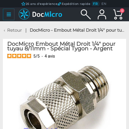
FR
/
EN
26 ans d'expérience
Expédition rapide
0
Retour
DocMicro - Embout Métal Droit 1/4" pour tuyau 8/11mm - Spécial Tygon - Argent
DocMicro Embout Métal Droit 1/4" pour
tuyau 8/11mm - Spécial Tygon - Argent
5
/
5
-
4
avis