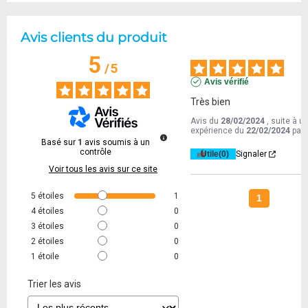
Avis clients du produit
5
/
5
Avis vérifié
Très bien
Avis du
28/02/2024
, suite à u
expérience du
22/02/2024
par
Basé sur
1
avis soumis à un
contrôle
Utile
(0)
Signaler
Voir tous les avis sur ce site
5
étoiles
1
1
4
étoiles
0
3
étoiles
0
2
étoiles
0
1
étoile
0
Trier les avis