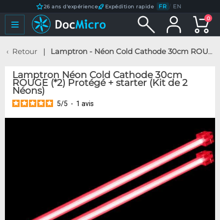
FR
/
EN
26 ans d'expérience
Expédition rapide
0
Retour
Lamptron - Néon Cold Cathode 30cm ROUGE (*2) Protégé + starter (Kit de 2 Néons)
Lamptron Néon Cold Cathode 30cm
ROUGE (*2) Protégé + starter (Kit de 2
Néons)
5
/
5
-
1
avis