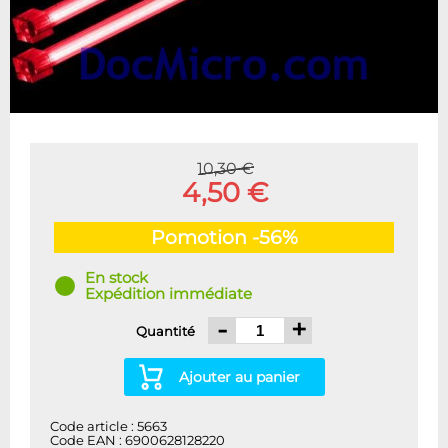
10,30 €
4,50 €
Pomotion -56%
En stock
Expédition immédiate
-
+
Quantité
Ajouter au panier
Code article : 5663
Code EAN : 6900628128220