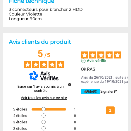
Fiche technique
3 connecteurs pour brancher 2 HDD
Couleur Violette
Longueur 90cm
Avis clients du produit
5
/
5
Avis vérifié
OK RAS
Avis du
26/10/2021
, suite à u
expérience du
19/10/2021
par
Basé sur
1
avis soumis à un
contrôle
Utile
(0)
Signaler
Voir tous les avis sur ce site
5
étoiles
1
1
4
étoiles
0
3
étoiles
0
2
étoiles
0