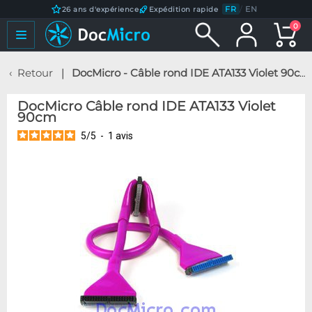
FR
/
EN
26 ans d'expérience
Expédition rapide
0
Retour
DocMicro - Câble rond IDE ATA133 Violet 90cm
DocMicro Câble rond IDE ATA133 Violet
90cm
5
/
5
-
1
avis