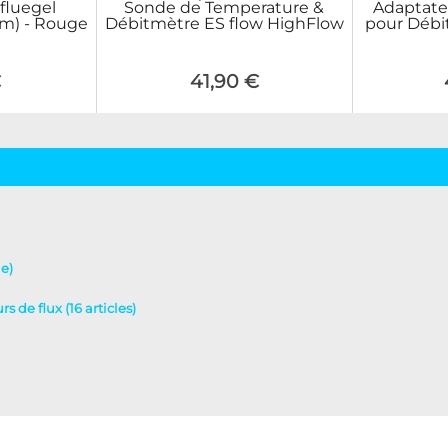
fluegel
Sonde de Temperature &
Adaptate
m) - Rouge
Débitmètre ES flow HighFlow
pour Débi
€
41,90 €
le)
s de flux (16 articles)