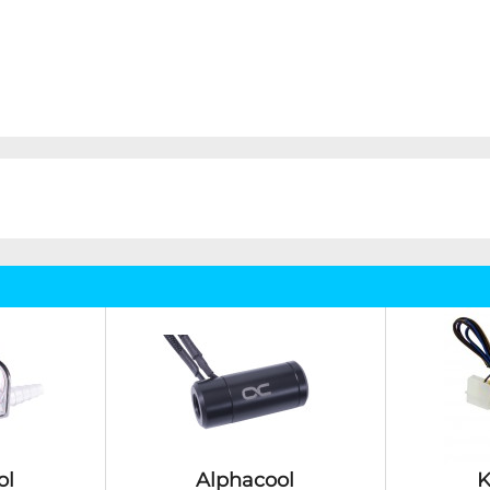
ol
Alphacool
K