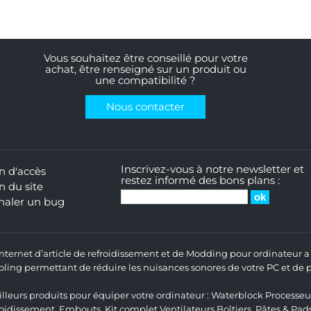
Vous souhaitez être conseillé pour votre
achat, être renseigné sur un produit ou
une compatibilité ?
Nous contacter
Inscrivez-vous à notre newsletter et
n d'accès
restez informé des bons plans :
n du site
naler un bug
 Internet d’article de refroidissement et de Modding pour ordinateur
ng permettant de réduire les nuisances sonores de votre PC et de pr
lleurs produits pour équiper votre ordinateur :
Waterblock Processeu
roidissement
,
Embouts
,
Kit complet
Ventilateurs Boîtiers
,
Pâtes & Pad