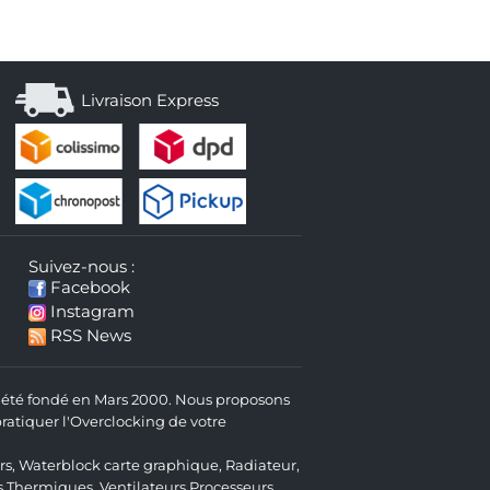
Livraison Express
Suivez-nous :
Facebook
Instagram
RSS News
 a été fondé en Mars 2000. Nous proposons
atiquer l'Overclocking de votre
rs
,
Waterblock carte graphique
,
Radiateur
,
s Thermiques
,
Ventilateurs Processeurs
,