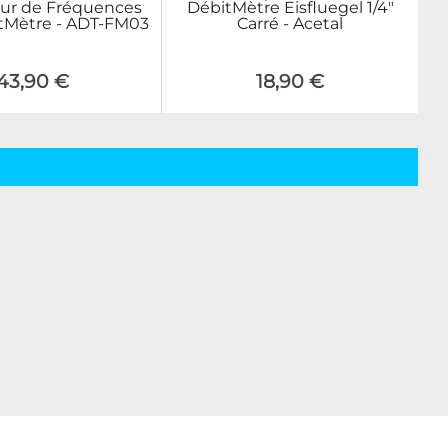
ur de Fréquences
DébitMètre Eisfluegel 1/4"
tMètre - ADT-FM03
Carré - Acetal
43,90 €
18,90 €