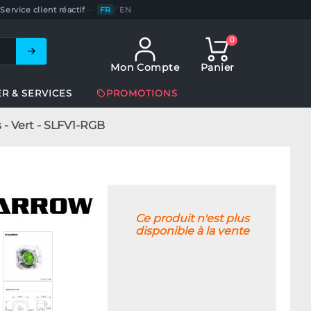
Service client réactif
—
FR
/
EN
0
Mon Compte
Panier
ER & SERVICES
PROMOTIONS
 - Vert - SLFV1-RGB
Ce produit n'est plus
disponible à la vente