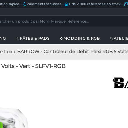
ition rapide
—
Paiements sécurisés
—
+ de 2 000 références en stock
—
ING
PÂTES & PADS
MODDING & RGB
ATELI
e flux
BARROW - Contrôleur de Débit Plexi RGB 5 Volts
olts - Vert - SLFV1-RGB