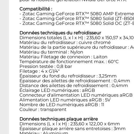
Compatibilité :
- Zotac Gaming GeForce RTX™ 5080 AMP Extreme I
- Zotac Gaming GeForce RTX™ 5080 Solid (ZT-B50
- Zotac Gaming GeForce RTX™ 5080 Solid OC (ZT-
Données techniques du refroidisseur
Dimensions totales (L x l x H) : 235,60 x 150,57 x 34
Matériau du refroidisseur : cuivre chromé
Matériau de la partie supérieure du refroidisseur : A
Matériau du terminal : Nylon
Matériau Filetage de connexion : Laiton
Température de fonctionnement max. : 60°C
Pression testée : 0,8 bar
Filetage : 4 x G1/4"
Épaisseur du fond du refroidisseur : 3,25mm
Épaisseur des ailettes de refroidissement : 0,4mm
Distance des ailettes de refroidissement : 0,4mm
Éclairage LED numériques : aRGB
Connecteur d'alimentation LED numériques aRGB :
Alimentation LED numériques aRGB : 5V
Nombre de LED numériques aRGB : 11
Couleur : transparent
Données techniques plaque arrière
Dimensions (L x l x H) : 235,60 x 122,00 x 6mm
Épaisseur plaque arrière sans entretoises : 3mm
Matériau : Aluminium