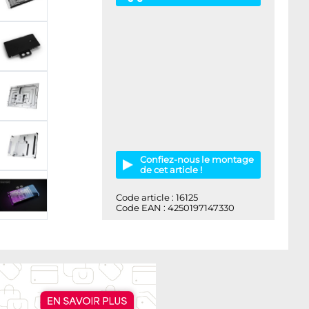
Confiez-nous le montage
de cet article !
Code article : 16125
Code EAN : 4250197147330