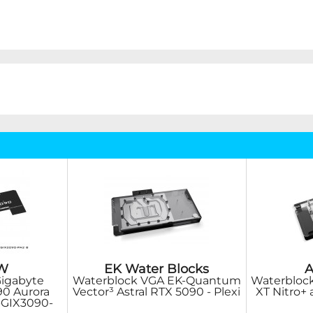
W
EK Water Blocks
A
Gigabyte
Waterblock VGA EK-Quantum
Waterbloc
0 Aurora
Vector³ Astral RTX 5090 - Plexi
XT Nitro+ 
-GIX3090-