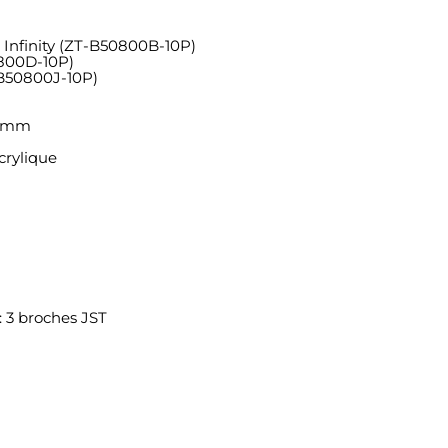
nfinity (ZT-B50800B-10P)
800D-10P)
B50800J-10P)
,10mm
crylique
 3 broches JST