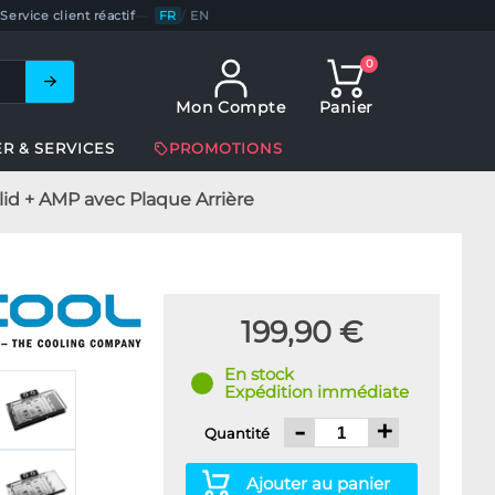
Service client réactif
—
FR
/
EN
0
Mon Compte
Panier
ER & SERVICES
PROMOTIONS
id + AMP avec Plaque Arrière
199,90 €
En stock
Expédition immédiate
-
+
Quantité
Ajouter au panier