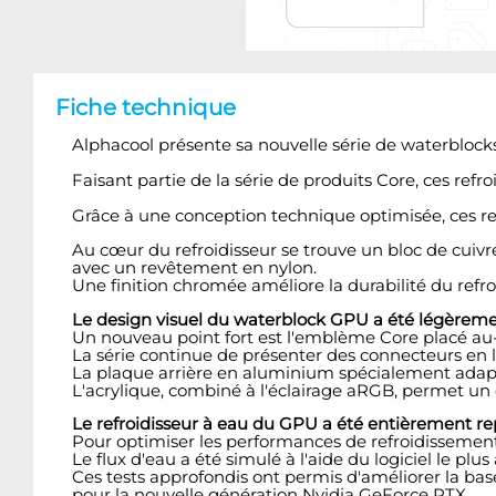
Fiche technique
Alphacool présente sa nouvelle série de waterblock
Faisant partie de la série de produits Core, ces ref
Grâce à une conception technique optimisée, ces re
Au cœur du refroidisseur se trouve un bloc de cuivre
avec un revêtement en nylon.
Une finition chromée améliore la durabilité du refroi
Le design visuel du waterblock GPU a été légèreme
Un nouveau point fort est l'emblème Core placé au-d
La série continue de présenter des connecteurs en l
La plaque arrière en aluminium spécialement adaptée
L'acrylique, combiné à l'éclairage aRGB, permet un 
Le refroidisseur à eau du GPU a été entièrement re
Pour optimiser les performances de refroidissement, 
Le flux d'eau a été simulé à l'aide du logiciel le plus
Ces tests approfondis ont permis d'améliorer la base
pour la nouvelle génération Nvidia GeForce RTX.