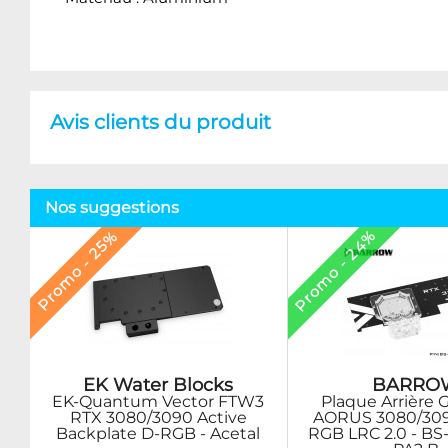
Avis clients du produit
Nos suggestions
Promo - 24%
Promo - 25%
EK Water Blocks
BARRO
EK-Quantum Vector FTW3
Plaque Arrière 
RTX 3080/3090 Active
AORUS 3080/309
Backplate D-RGB - Acetal
RGB LRC 2.0 - BS