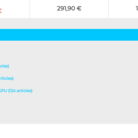
291,90 €
€
cles)
ticles)
GPU (124 articles)