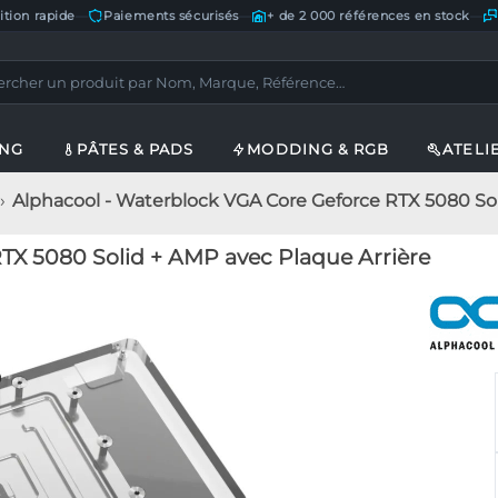
ition rapide
—
Paiements sécurisés
—
+ de 2 000 références en stock
—
ING
PÂTES & PADS
MODDING & RGB
ATELI
Alphacool - Waterblock VGA Core Geforce RTX 5080 Sol
TX 5080 Solid + AMP avec Plaque Arrière