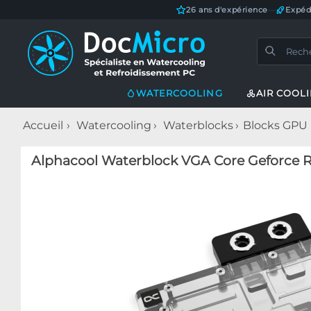
26 ans d'expérience
—
Expéd
WATERCOOLING
AIR COOL
Accueil
Watercooling
Waterblocks
Blocks GPU
Alphacool Waterblock VGA Core Geforce R