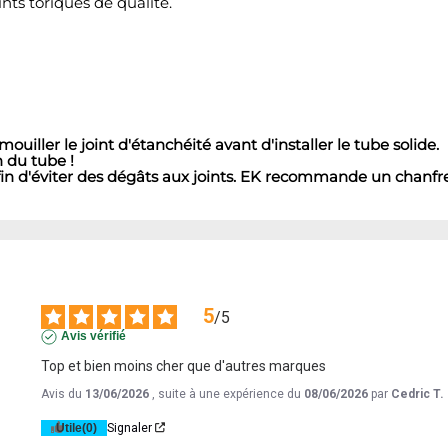
ints toriques de qualité.
uiller le joint d'étanchéité avant d'installer le tube solide.
n du tube !
 afin d'éviter des dégâts aux joints. EK recommande un chanfr
5
/
5
Avis vérifié
Top et bien moins cher que d'autres marques
Avis du
13/06/2026
, suite à une expérience du
08/06/2026
par
Cedric T.
Utile
(0)
Signaler