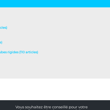
cles)
e)
es rigides (110 articles)
Vous souhaitez être conseillé pour votre