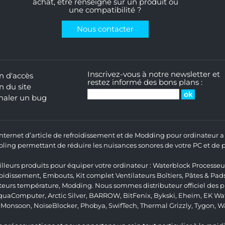
achat, être renseigné sur un produit ou
une compatibilité ?
Nous contacter
Inscrivez-vous à notre newsletter et
n d'accès
restez informé des bons plans :
n du site
naler un bug
 Internet d’article de refroidissement et de Modding pour ordinateur
ng permettant de réduire les nuisances sonores de votre PC et de pr
lleurs produits pour équiper votre ordinateur :
Waterblock Processeu
roidissement
,
Embouts
,
Kit complet
Ventilateurs Boîtiers
,
Pâtes & Pad
teurs température
,
Modding
. Nous sommes distributeur officiel des
quaComputer
,
Arctic Silver
,
BARROW
,
BitFenix
,
Bykski
,
Eheim
,
EK Wat
,
Monsoon
,
NoiseBlocker
,
Phobya
,
SwifTech
,
Thermal Grizzly
,
Tygon
,
W