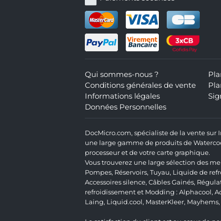
Qui sommes-nous ?
Pla
Conditions générales de vente
Pla
Informations légales
Sig
Données Personnelles
DocMicro.com, spécialiste de la vente sur
une large gamme de produits de Watercooli
processeur et de votre carte graphique.
Vous trouverez une large sélection des mei
Pompes
,
Réservoirs
,
Tuyau
,
Liquide de ref
Accessoires silence
,
Câbles Gainés
,
Régula
refroidissement et Modding :
Alphacool
,
A
Laing
,
Liquid.cool
,
MasterKleer
,
Mayhems