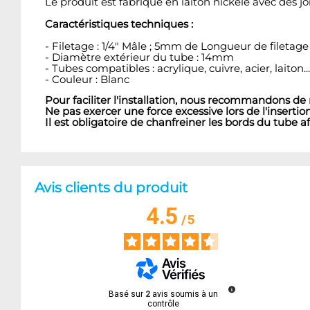
Le produit est fabriqué en laiton nickelé avec des jo
Caractéristiques techniques :
- Filetage : 1/4" Mâle ; 5mm de Longueur de filetage
- Diamètre extérieur du tube : 14mm
- Tubes compatibles : acrylique, cuivre, acier, laiton...
- Couleur : Blanc
Pour faciliter l'installation, nous recommandons de mo
Ne pas exercer une force excessive lors de l'insertio
Il est obligatoire de chanfreiner les bords du tube
Avis clients du produit
4.5
/
5
Basé sur
2
avis soumis à un
contrôle