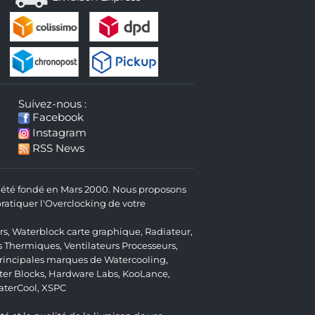
Suivez-nous :
Facebook
Instagram
RSS News
 a été fondé en Mars 2000. Nous proposons
atiquer l'Overclocking de votre
rs
,
Waterblock carte graphique
,
Radiateur
,
s Thermiques
,
Ventilateurs Processeurs
,
 principales marques de Watercooling,
er Blocks
,
Hardware Labs
,
KooLance
,
aterCool
,
XSPC