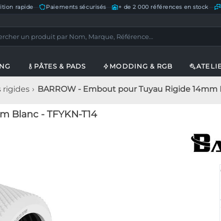
ition rapide
—
Paiements sécurisés
—
+ de 2 000 références en stock
—
ING
PÂTES & PADS
MODDING & RGB
ATELI
rigides
BARROW - Embout pour Tuyau Rigide 14mm B
 Blanc - TFYKN-T14