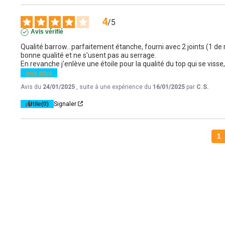
4
/
5
Avis vérifié
Qualité barrow.. parfaitement étanche, fourni avec 2 joints (1 de 
bonne qualité et ne s'usent pas au serrage. 

En revanche j'enlève une étoile pour la qualité du top qui se visse
voir plus
Avis du
24/01/2025
, suite à une expérience du
16/01/2025
par
C.S.
Utile
(0)
Signaler
1