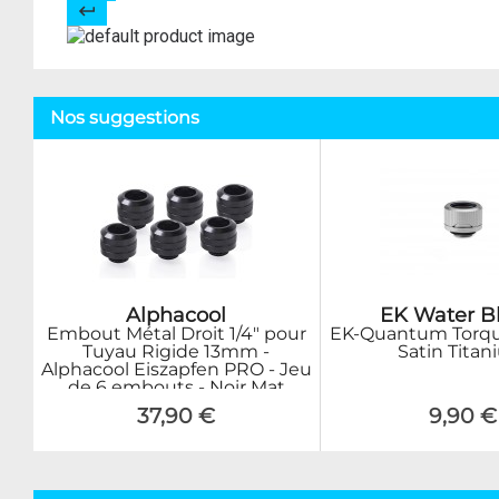
Nos suggestions
Alphacool
EK Water B
Embout Métal Droit 1/4" pour
EK-Quantum Torqu
Tuyau Rigide 13mm -
Satin Tita
Alphacool Eiszapfen PRO - Jeu
de 6 embouts - Noir Mat
37,90 €
9,90 €