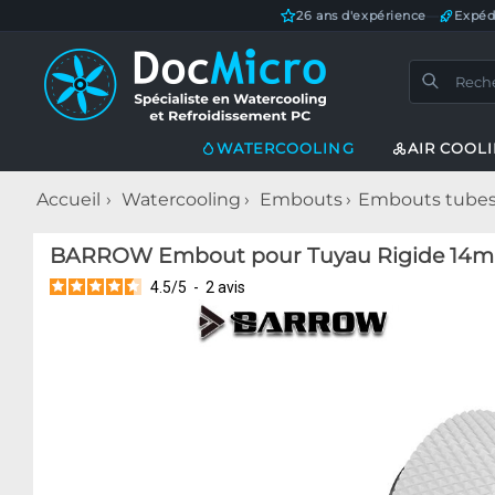
26 ans d'expérience
—
Expéd
WATERCOOLING
AIR COOL
Accueil
Watercooling
Embouts
Embouts tubes 
BARROW Embout pour Tuyau Rigide 14mm
4.5
/
5
-
2
avis