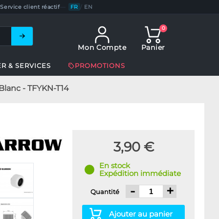
Service client réactif
—
FR
/
EN
0
Mon Compte
Panier
ER & SERVICES
PROMOTIONS
lanc - TFYKN-T14
3,90 €
En stock
Expédition immédiate
-
+
Quantité
Ajouter au panier