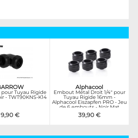
BARROW
Alphacool
 pour Tuyau Rigide
Embout Métal Droit 1/4" pour
ir - TWT90KNS-K14
Tuyau Rigide 16mm -
Alphacool Eiszapfen PRO - Jeu
de 6 embouts - Noir Mat
9,90 €
39,90 €