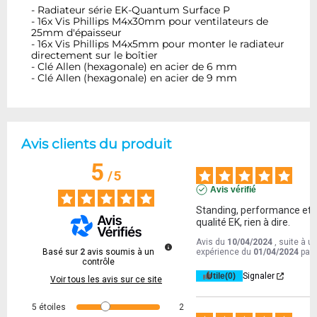
- Radiateur série EK-Quantum Surface P
- 16x Vis Phillips M4x30mm pour ventilateurs de
25mm d'épaisseur
- 16x Vis Phillips M4x5mm pour monter le radiateur
directement sur le boîtier
- Clé Allen (hexagonale) en acier de 6 mm
- Clé Allen (hexagonale) en acier de 9 mm
Avis clients du produit
5
/
5
Avis vérifié
Standing, performance et 
qualité EK, rien à dire.
Avis du
10/04/2024
, suite à u
Basé sur
2
avis soumis à un
expérience du
01/04/2024
par
contrôle
Utile
(0)
Signaler
Voir tous les avis sur ce site
5
étoiles
2