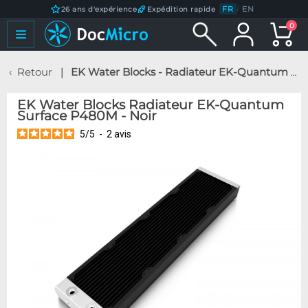
FR
/
EN
26 ans d'expérience
Expédition rapide
0
Retour
EK Water Blocks - Radiateur EK-Quantum Surface P480M - Noir
EK Water Blocks Radiateur EK-Quantum
Surface P480M - Noir
5
/
5
-
2
avis