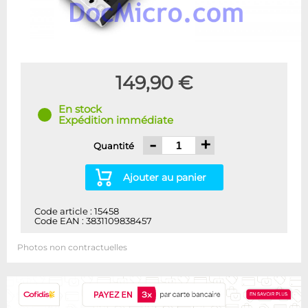
149,90 €
En stock
Expédition immédiate
-
+
Quantité
Ajouter au panier
Code article : 15458
Code EAN : 3831109838457
Photos non contractuelles