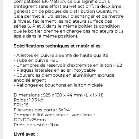
compatibles EK-Matrix7, ce qui signifie qu'ils
s'intègrent sans effort au Reflection², la deuxième
génération de plaques de distribution Quantum.
Cela permet à l'utilisateur d'échanger et de mettre
à niveau facilement les radiateurs surface des
séries S, P et X dans le même boîtier (à condition
que le boîtier prenne en charge des radiateurs plus
épais dans la même position).
Spécifications techniques et matérielles :
- Ailettes en cuivre à 99,9% de haute qualité
- Tube en cuivre H90
- Chambres de réservoir d'extrémité en laiton H62
- Plaques latérales en acier inoxydable
- Couvercles d'embouts en aluminium extrudé
anodisé argent
- Rallonges et bouchons en laiton nickelé
Dimensions : 525 x 130 x 44 mm (L x l x H)
Poids : 1,95 kg
FPI : 18
Filetages des ports : 5x 1/4"
Compatibilité ventilateur : ventilateur
120x120x25mm
Pression testée : 1bar
Livré avec :