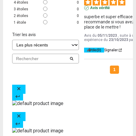
4
étoiles
0
Avis vérifié
3
étoiles
0
2
étoiles
0
superbe et super efficace je
recommande si vous avez l
1
étoile
0
place de le mettre !
Trier les avis
Avis du
05/11/2023
, suite à u
expérience du
23/10/2023
par
Utile
(0)
Signaler
1